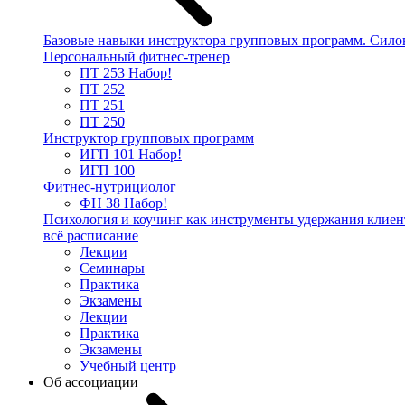
Базовые навыки инструктора групповых программ. Сило
Персональный фитнес-тренер
ПТ 253
Набор!
ПТ 252
ПТ 251
ПТ 250
Инструктор групповых программ
ИГП 101
Набор!
ИГП 100
Фитнес-нутрициолог
ФН 38
Набор!
Психология и коучинг как инструменты удержания клиен
всё расписание
Лекции
Семинары
Практика
Экзамены
Лекции
Практика
Экзамены
Учебный центр
Об ассоциации