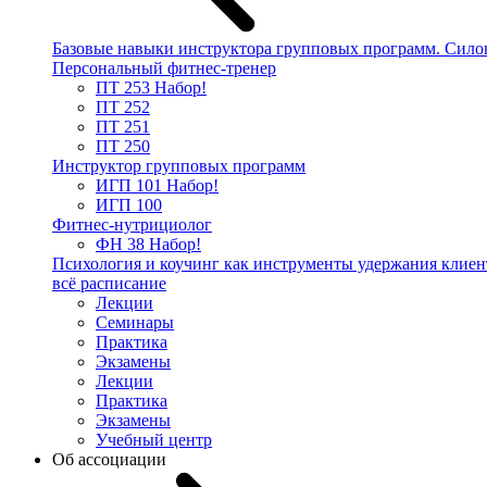
Базовые навыки инструктора групповых программ. Сило
Персональный фитнес-тренер
ПТ 253
Набор!
ПТ 252
ПТ 251
ПТ 250
Инструктор групповых программ
ИГП 101
Набор!
ИГП 100
Фитнес-нутрициолог
ФН 38
Набор!
Психология и коучинг как инструменты удержания клиен
всё расписание
Лекции
Семинары
Практика
Экзамены
Лекции
Практика
Экзамены
Учебный центр
Об ассоциации