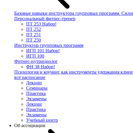
Базовые навыки инструктора групповых программ. Сило
Персональный фитнес-тренер
ПТ 253
Набор!
ПТ 252
ПТ 251
ПТ 250
Инструктор групповых программ
ИГП 101
Набор!
ИГП 100
Фитнес-нутрициолог
ФН 38
Набор!
Психология и коучинг как инструменты удержания клиен
всё расписание
Лекции
Семинары
Практика
Экзамены
Лекции
Практика
Экзамены
Учебный центр
Об ассоциации