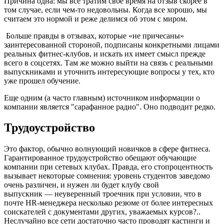
Причина одна: мы все тратим свое время на отзыв скорее в
том случае, если чем-то недовольны. Когда все хорошо, мы
считаем это нормой и реже делимся об этом с миром.
Больше правды в отзывах, которые «не причесаны»
заинтересованной стороной, подписаны конкретными лицами
реальных фитнес-клубов, и искать их имеет смысл прежде
всего в соцсетях. Там же можно выйти на связь с реальными
выпускниками и уточнить интересующие вопросы у тех, кто
уже прошел обучение.
Еще одним (а часто главным) источником информации о
компании является "сарафанное радио". Оно подводит редко.
Трудоустройство
Это фактор, обычно волнующий новичков в сфере фитнеса.
Гарантированное трудоустройство обещают обучающие
компании при сетевых клубах. Правда, его стопроцентность
вызывает некоторые сомнения: уровень студентов заведомо
очень различен, и нужен ли будет клубу свой
выпускник — неуверенный троечник при условии, что в
почте HR-менеджера несколько резюме от более интересных
соискателей с документами других, уважаемых курсов?..
Неслучайно все сети достаточно часто проводят кастинги и