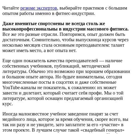
Читайте
резюме экспертов
, выбирайте практиков с большим
опытом работы именно в фитнес-индустрии.
Даже именитые спортсмены не всегда столь же
высокопрофессиональны в индустрии массового фитнеса.
Все же это разные отрасли. Повторимся, опыт должен быть
достаточным. Сомнительно, чтобы выпускница курсов через
несколько месяцев стала основным преподавателем: талант
может иметь место, а вот опыта нет.
Еще один показатель качества преподавателей — наличие
собственных учебников, публикаций, методической
литературы. Обычно это возможно при хорошем образовании
и большом опыте автора. Но будьте внимательны, сегодня
многочисленные посты в соцсетях и даже собственные
YouTube-каналы не показатель, к сожалению: их может
завести и дилетант, который считает себя профи. Мы о той
литературе, которой оснащен предлагаемый организацией
курс.
Иногда малоизвестное учебное заведение пиарят за счет
медийного лица, которое за время обучения, скорее всего, вы
так ни разу и не увидите, зато заплатите за его «участие» в
этом проекте. В лучшем случае такой «свадебный генерал»