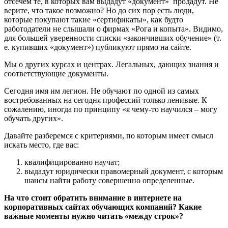
отсечем те, в которых вам выдадут «документ» продадут. Не
верите, что такое возможно? Но до сих пор есть люди,
которые покупают такие «сертификаты», как будто
работодатели не слышали о фирмах «Рога и копыта». Видимо,
для большей уверенности списки «закончивших обучение» (т.
е. купивших «документ») публикуют прямо на сайте.
Мы о других курсах и центрах. Легальных, дающих знания и
соответствующие документы.
Сегодня имя им легион. Не обучают по одной из самых
востребованных на сегодня профессий только ленивые. К
сожалению, иногда по принципу «я чему-то научился – могу
обучать других».
Давайте разберемся с критериями, по которым имеет смысл
искать место, где вас:
квалифицированно научат;
выдадут юридически правомерный документ, с которым
шансы найти работу совершенно определенные.
На что стоит обратить внимание в интернете на
корпоративных сайтах обучающих компаний?
Какие
важные моменты нужно читать
«
между строк
»
?