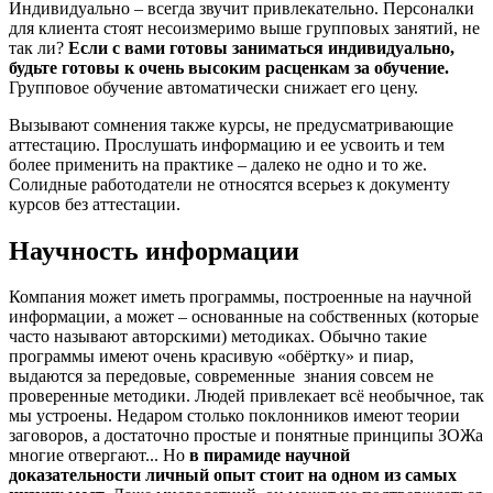
Индивидуально – всегда звучит привлекательно. Персоналки
для клиента стоят несоизмеримо выше групповых занятий, не
так ли?
Если с вами готовы заниматься индивидуально,
будьте готовы к очень высоким расценкам за обучение.
Групповое обучение автоматически снижает его цену.
Вызывают сомнения также курсы, не предусматривающие
аттестацию. Прослушать информацию и ее усвоить и тем
более применить на практике – далеко не одно и то же.
Солидные работодатели не относятся всерьез к документу
курсов без аттестации.
Научность информации
Компания может иметь программы, построенные на научной
информации, а может – основанные на собственных (которые
часто называют авторскими) методиках. Обычно такие
программы имеют очень красивую «обёртку» и пиар,
выдаются за передовые, современные знания совсем не
проверенные методики. Людей привлекает всё необычное, так
мы устроены. Недаром столько поклонников имеют теории
заговоров, а достаточно простые и понятные принципы ЗОЖа
многие отвергают... Но
в пирамиде научной
доказательности личный опыт стоит на одном из самых