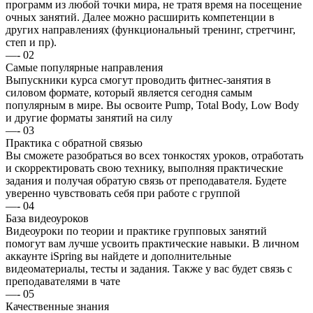
программ из любой точки мира, не тратя время на посещение
очных занятий. Далее можно расширить компетенции в
других направлениях (функциональный тренинг, стретчинг,
степ и пр).
—
-
02
Самые популярные направления
Выпускники курса смогут проводить фитнес-занятия в
силовом формате, который является сегодня самым
популярным в мире. Вы освоите Pump, Total Body, Low Body
и другие форматы занятий на силу
—
-
03
Практика с обратной связью
Вы сможете разобраться во всех тонкостях уроков, отработать
и скорректировать свою технику, выполняя практические
задания и получая обратую связь от преподавателя. Будете
уверенно чувствовать себя при работе с группой
—
-
04
База видеоуроков
Видеоуроки по теории и практике групповых занятий
помогут вам лучше усвоить практические навыки. В личном
аккаунте iSpring вы найдете и дополнительные
видеоматериалы, тесты и задания. Также у вас будет связь с
преподавателями в чате
—
-
05
Качественные знания