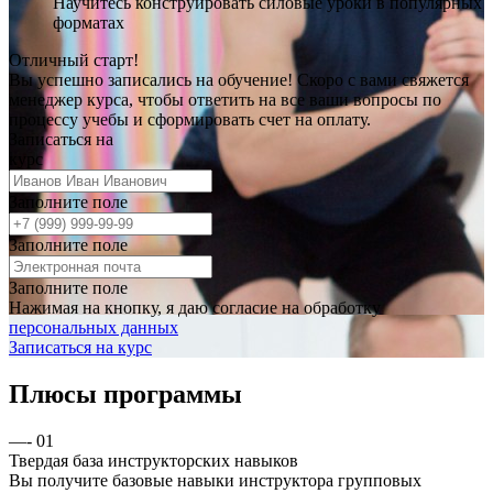
Научитесь конструировать силовые уроки в популярных
форматах
Отличный старт!
Вы успешно записались на обучение! Скоро с вами свяжется
менеджер курса, чтобы ответить на все ваши вопросы по
процессу учебы и сформировать счет на оплату.
Записаться на
курс
Заполните поле
Заполните поле
Заполните поле
Нажимая на кнопку, я даю согласие на обработку
персональных данных
Записаться на курс
Плюсы программы
—
-
01
Твердая база инструкторских навыков
Вы получите базовые навыки инструктора групповых