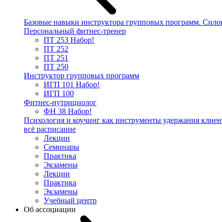
Базовые навыки инструктора групповых программ. Сило
Персональный фитнес-тренер
ПТ 253
Набор!
ПТ 252
ПТ 251
ПТ 250
Инструктор групповых программ
ИГП 101
Набор!
ИГП 100
Фитнес-нутрициолог
ФН 38
Набор!
Психология и коучинг как инструменты удержания клиен
всё расписание
Лекции
Семинары
Практика
Экзамены
Лекции
Практика
Экзамены
Учебный центр
Об ассоциации