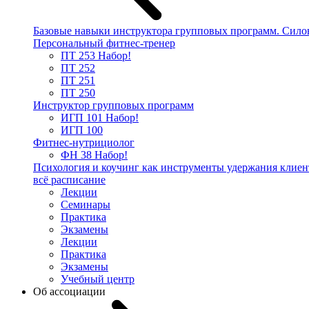
Базовые навыки инструктора групповых программ. Сило
Персональный фитнес-тренер
ПТ 253
Набор!
ПТ 252
ПТ 251
ПТ 250
Инструктор групповых программ
ИГП 101
Набор!
ИГП 100
Фитнес-нутрициолог
ФН 38
Набор!
Психология и коучинг как инструменты удержания клиен
всё расписание
Лекции
Семинары
Практика
Экзамены
Лекции
Практика
Экзамены
Учебный центр
Об ассоциации