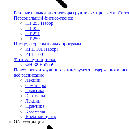
Базовые навыки инструктора групповых программ. Сило
Персональный фитнес-тренер
ПТ 253
Набор!
ПТ 252
ПТ 251
ПТ 250
Инструктор групповых программ
ИГП 101
Набор!
ИГП 100
Фитнес-нутрициолог
ФН 38
Набор!
Психология и коучинг как инструменты удержания клиен
всё расписание
Лекции
Семинары
Практика
Экзамены
Лекции
Практика
Экзамены
Учебный центр
Об ассоциации