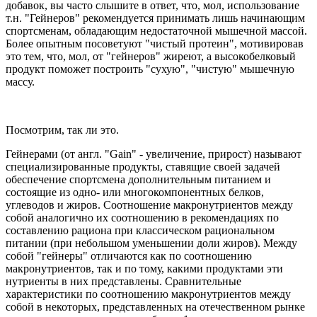
добавок, вы часто слышите в ответ, что, мол, использование
т.н. "Гейнеров" рекомендуется принимать лишь начинающим
спортсменам, обладающим недостаточной мышечной массой.
Более опытным посоветуют "чистый протеин", мотивировав
это тем, что, мол, от "гейнеров" жиреют, а высокобелковый
продукт поможет построить "сухую", "чистую" мышечную
массу.
Посмотрим, так ли это.
Гейнерами (от англ. "Gain" - увеличение, прирост) называют
специализированные продукты, ставящие своей задачей
обеспечение спортсмена дополнительным питанием и
состоящие из одно- или многокомпонентных белков,
углеводов и жиров. Соотношение макронутриентов между
собой аналогично их соотношению в рекомендациях по
составлению рациона при классическом рациональном
питании (при небольшом уменьшении доли жиров). Между
собой "гейнеры" отличаются как по соотношению
макронутриентов, так и по тому, какими продуктами эти
нутриенты в них представлены. Сравнительные
характеристики по соотношению макронутриентов между
собой в некоторых, представленных на отечественном рынке