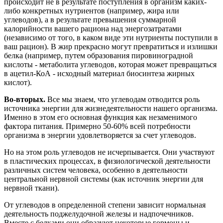
происходит не в результате поступления в организм каких-
либо конкретных нутриентов (например, жира или
углеводов), а в результате превышения суммарной
калорийности вашего рациона над энергозатратами
(независимо от того, в каком виде эти нутриенты поступили в
ваш рацион). В жир прекрасно могут превратиться и излишки
белка (например, путем образования пировиноградной
кислоты - метаболита углеводов, которая может превращаться
в ацетил-КоА - исходный материал биосинтеза жирных
кислот).
Во-вторых.
Все мы знаем, что углеводам отводится роль
источника энергии для жизнедеятельности нашего организма.
Именно в этом его основная функция как незаменимого
фактора питания. Примерно 50-60% всей потребности
организма в энергии удовлетворяется за счет углеводов.
Но на этом роль углеводов не исчерпывается. Они участвуют
в пластических процессах, в физиологической деятельности
различных систем человека, особенно в деятельности
центральной нервной системы (как источник энергии для
нервной ткани).
От углеводов в определенной степени зависит нормальная
деятельность поджелудочной железы и надпочечников.
Вместе с белками они образуют некоторые гормоны и