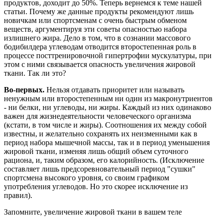
продуктов, доходит до 50%. Теперь вернемся к теме нашей
статьи. Почему же данные продукты рекомендуют лишь
новичкам или спортсменам с очень быстрым обменом
веществ, аргументируя эти советы опасностью набора
излишнего жира. Дело в том, что в сознании массового
бодибилдера углеводам отводится второстепенная роль в
процессе посттренировочной гипертрофии мускулатуры, при
этом с ними связывается опасность увеличения жировой
ткани. Так ли это?
Во-первых.
Нельзя отдавать приоритет или называть
ненужным или второстепенным ни один из макронутриентов
- ни белки, ни углеводы, ни жиры. Каждый из них одинаково
важен для жизнедеятельности человеческого организма
(кстати, в том числе и жиры). Соотношения их между собой
известны, и желательно сохранять их неизменными как в
период набора мышечной массы, так и в период уменьшения
жировой ткани, изменяя лишь общий объем суточного
рациона, и, таким образом, его калорийность. (Исключение
составляет лишь предсоревновательный период "сушки"
спортсмена высокого уровня, со своим графиком
употребления углеводов. Но это скорее исключение из
правил).
Запомните, увеличение жировой ткани в вашем теле