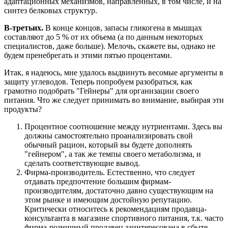
адаптационных механизмов, направленных, в том числе, и на
синтез белковых структур.
В-третьих.
В конце концов, запасы гликогена в мышцах
составляют до 5 % от их объема (а по данным некоторых
специалистов, даже больше). Мелочь, скажете вы, однако не
будем пренебрегать и этими пятью процентами.
Итак, я надеюсь, мне удалось выдвинуть весомые аргументы в
защиту углеводов. Теперь попробуем разобраться, как
грамотно подобрать "Гейнеры" для организации своего
питания. Что же следует принимать во внимание, выбирая эти
продукты?
Процентное соотношение между нутриентами. Здесь вы
должны самостоятельно проанализировать свой
обычный рацион, который вы будете дополнять
"гейнером", а так же темпы своего метаболизма, и
сделать соответствующие вывод.
Фирма-производитель. Естественно, что следует
отдавать предпочтение большим фирмам-
производителям, достаточно давно существующим на
этом рынке и имеющим достойную репутацию.
Критически относитесь к рекомендациям продавца-
консультанта в магазине спортивного питания, т.к. часто
фирма-розничный продавец заинтересована в сбыте