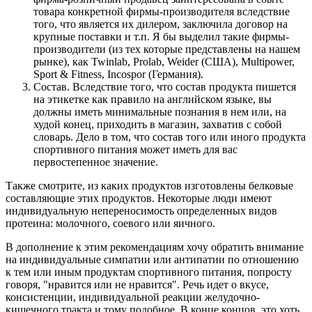
товара конкретной фирмы-производителя вследствие
того, что является их дилером, заключила договор на
крупные поставки и т.п. Я бы выделил такие фирмы-
производители (из тех которые представлены на нашем
рынке), как Twinlab, Prolab, Weider (США), Multipower,
Sport & Fitness, Incospor (Германия).
Состав. Вследствие того, что состав продукта пишется
на этикетке как правило на английском языке, вы
должны иметь минимальные познания в нем или, на
худой конец, приходить в магазин, захватив с собой
словарь. Дело в том, что состав того или иного продукта
спортивного питания может иметь для вас
первостепенное значение.
Также смотрите, из каких продуктов изготовлены белковые
составляющие этих продуктов. Некоторые люди имеют
индивидуальную непереносимость определенных видов
протеина: молочного, соевого или яичного.
В дополнение к этим рекомендациям хочу обратить внимание
на индивидуальные симпатии или антипатии по отношению
к тем или иным продуктам спортивного питания, попросту
говоря, "нравится или не нравится". Речь идет о вкусе,
консистенции, индивидуальной реакции желудочно-
кишечного тракта и тому подобное. В конце концов, это хоть