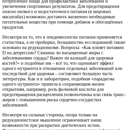
потребление пищи для профилактики заболеваний и
увеличения спортивных результатов. Для предотвращения
опасно низкого и недостаточного питания (в мировых
масштабах) возможно доставить жизненно необходимые
питательные вещества при помощи добавок и обогащённых
продуктов.
Несмотря на то, что в эпидемиологии питания применяется
статистика, а не пробирки, большинство исследований также
основано на редукционизме. Вопросы: «Как влияет витамин
D на депрессию? Связаны ли насыщенные жиры с
заболеваниями сердца? Важен ли кальций для здоровья
костей?» и подобные им – всё то, что оценивает эффект
одного нутриента в отношении отдельных заболеваний или
последствий для здоровья – составляют большую часть
литературы. Как и в лаборатории, подобная «парадигма
одного нутриента» привела к сохраняющим жизни
открытиям, например, роль фолиевой кислоты для
предотвращения расщепления позвоночника или связь транс-
жиров с повышением риска сердечно-сосудистых
заболеваний.
Несмотря на сильные стороны, опора только на
редукционистское мышление ограничивает наши
возможности при раскрытии диетических истин.