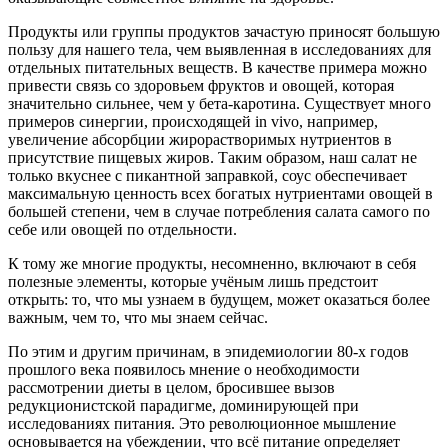
Продукты или группы продуктов зачастую приносят большую
пользу для нашего тела, чем выявленная в исследованиях для
отдельных питательных веществ. В качестве примера можно
привести связь со здоровьем фруктов и овощей, которая
значительно сильнее, чем у бета-каротина. Существует много
примеров синергии, происходящей in vivo, например,
увеличение абсорбции жирорастворимых нутриентов в
присутствие пищевых жиров. Таким образом, наш салат не
только вкуснее с пикантной заправкой, соус обеспечивает
максимальную ценность всех богатых нутриентами овощей в
большей степени, чем в случае потребления салата самого по
себе или овощей по отдельности.
К тому же многие продукты, несомненно, включают в себя
полезные элементы, которые учёным лишь предстоит
открыть: то, что мы узнаем в будущем, может оказаться более
важным, чем то, что мы знаем сейчас.
По этим и другим причинам, в эпидемиологии 80-х годов
прошлого века появилось мнение о необходимости
рассмотрении диеты в целом, бросившее вызов
редукционистской парадигме, доминирующей при
исследованиях питания. Это революционное мышление
основывается на убеждении, что всё питание определяет