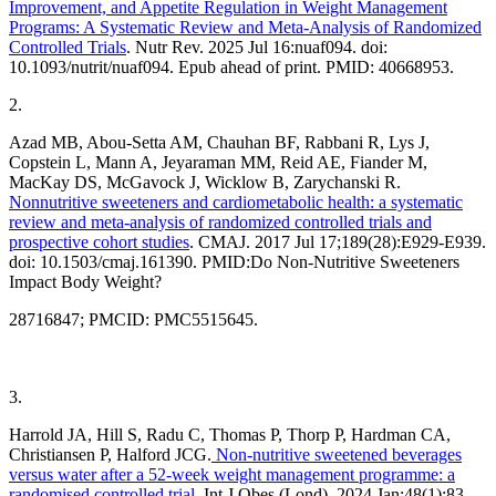
Improvement, and Appetite Regulation in Weight Management
Programs: A Systematic Review and Meta-Analysis of Randomized
Controlled Trials
. Nutr Rev. 2025 Jul 16:nuaf094. doi:
10.1093/nutrit/nuaf094. Epub ahead of print. PMID: 40668953.
2.
Azad MB, Abou-Setta AM, Chauhan BF, Rabbani R, Lys J,
Copstein L, Mann A, Jeyaraman MM, Reid AE, Fiander M,
MacKay DS, McGavock J, Wicklow B, Zarychanski R.
Nonnutritive sweeteners and cardiometabolic health: a systematic
review and meta-analysis of randomized controlled trials and
prospective cohort studies
. CMAJ. 2017 Jul 17;189(28):E929-E939.
doi: 10.1503/cmaj.161390. PMID:Do Non-Nutritive Sweeteners
Impact Body Weight?
28716847; PMCID: PMC5515645.
3.
Harrold JA, Hill S, Radu C, Thomas P, Thorp P, Hardman CA,
Christiansen P, Halford JCG.
Non-nutritive sweetened beverages
versus water after a 52-week weight management programme: a
randomised controlled trial.
Int J Obes (Lond). 2024 Jan;48(1):83-