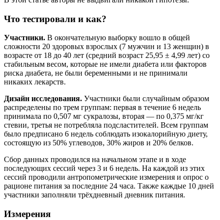
Что тестировали и как?
Участники.
В окончательную выборку вошло в общей
сложности 20 здоровых взрослых (7 мужчин и 13 женщин) в
возрасте от 18 до 40 лет (средний возраст 25,95 ± 4,99 лет) со
стабильным весом, которые не имели диабета или факторов
риска диабета, не были беременными и не принимали
никаких лекарств.
Дизайн исследования.
Участники были случайным образом
распределены по трем группам: первая в течение 6 недель
принимала по 0,507 мг сукралозы, вторая — по 0,375 мг/кг
стевии, третья не потребляла подсластителей. Всем группам
было предписано 6 недель соблюдать изокалорийную диету,
состоящую из 50% углеводов, 30% жиров и 20% белков.
Сбор данных проводился на начальном этапе и в ходе
последующих сессий через 3 и 6 недель. На каждой из этих
сессий проводили антропометрические измерения и опрос о
рационе питания за последние 24 часа. Также каждые 10 дней
участники заполняли трёхдневный дневник питания.
Измерения