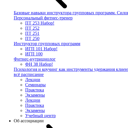
Базовые навыки инструктора групповых программ. Сило
Персональный фитнес-тренер
ПТ 253
Набор!
ПТ 252
ПТ 251
ПТ 250
Инструктор групповых программ
ИГП 101
Набор!
ИГП 100
Фитнес-нутрициолог
ФН 38
Набор!
Психология и коучинг как инструменты удержания клиен
всё расписание
Лекции
Семинары
Практика
Экзамены
Лекции
Практика
Экзамены
Учебный центр
Об ассоциации