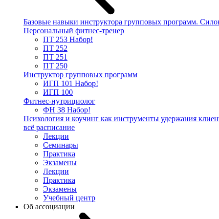
Базовые навыки инструктора групповых программ. Сило
Персональный фитнес-тренер
ПТ 253
Набор!
ПТ 252
ПТ 251
ПТ 250
Инструктор групповых программ
ИГП 101
Набор!
ИГП 100
Фитнес-нутрициолог
ФН 38
Набор!
Психология и коучинг как инструменты удержания клиен
всё расписание
Лекции
Семинары
Практика
Экзамены
Лекции
Практика
Экзамены
Учебный центр
Об ассоциации