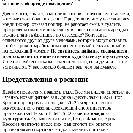
вы знаете об аренде помещений?
Для тех, кто, как и я, знает лишь основы, поясню: есть мелочи,
которые стоят больших денег. Представьте, что у вас сломался
кондиционер, отказал бойлер, не работает смыв в туалете,
просрочены платежи по кредиту, выросла стоимость аренды и
нужно платить франшизу по страховке? Контракты
отличаются друг от друга мелочами, которые могут оставить
вас без кровно заработанных денег в самый неожиданный и
неподходящий момент.
Не скупитесь, наймите специалиста,
и он заключит от вашего имени куда более лучшую сделку.
И не стесняйтесь отказываться от чего-то, если детали вас не
устраивают. У вас гораздо больше прав, чем вы думаете.
Представления о роскоши
Давайте посмотрим правде в глаза. Все мы видели спортзал де
Франко, новый фитнес-зал Эрика Кресси, залы IFAST, Iron
Sport и т. д.: огромная площадь, 20-25 м ярко-зеленого
искусственного газона, сверкающий спортинвентарь
производства Eleiko и EliteFTS.
Это мечта каждого
культуриста.
Однако если вы не Джо де Франко, Эрик
Кресси или кто-то вроде них, с многолетним опытом,
признанными спортивными достижениями и таким