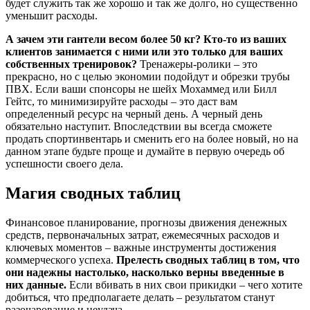
будет служить так же хорошо и так же долго, но существенно
уменьшит расходы.
А зачем эти гантели весом более 50 кг? Кто-то из ваших
клиентов занимается с ними или это только для ваших
собственных тренировок?
Тренажеры-ролики – это
прекрасно, но с целью экономии подойдут и обрезки трубы
ПВХ. Если ваши спонсоры не шейх Мохаммед или Билл
Гейтс, то минимизируйте расходы – это даст вам
определенный ресурс на черный день. А черный день
обязательно наступит. Впоследствии вы всегда сможете
продать спортинвентарь и сменить его на более новый, но на
данном этапе будьте проще и думайте в первую очередь об
успешности своего дела.
Магия сводных таблиц
Финансовое планирование, прогнозы движения денежных
средств, первоначальных затрат, ежемесячных расходов и
ключевых моментов – важные инструменты достижения
коммерческого успеха.
Прелесть сводных таблиц в том, что
они надежны настолько, насколько верны введенные в
них данные.
Если вбивать в них свои прикидки – чего хотите
добиться, что предполагаете делать – результатом станут
разочарование и неудача.