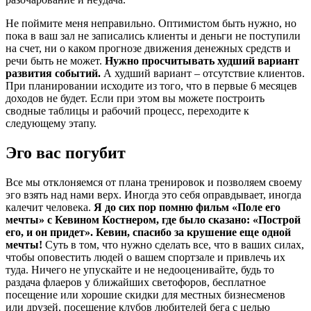
Не поймите меня неправильно. Оптимистом быть нужно, но
пока в ваш зал не записались клиенты и деньги не поступили
на счет, ни о каком прогнозе движения денежных средств и
речи быть не может.
Нужно просчитывать худший вариант
развития событий.
А худший вариант – отсутствие клиентов.
При планировании исходите из того, что в первые 6 месяцев
доходов не будет. Если при этом вы можете построить
сводные таблицы и рабочий процесс, переходите к
следующему этапу.
Эго вас погубит
Все мы отклоняемся от плана тренировок и позволяем своему
эго взять над нами верх. Иногда это себя оправдывает, иногда
калечит человека.
Я до сих пор помню фильм «Поле его
мечты» с Кевином Костнером, где было сказано: «Построй
его, и он придет». Кевин, спасибо за крушение еще одной
мечты!
Суть в том, что нужно сделать все, что в ваших силах,
чтобы оповестить людей о вашем спортзале и привлечь их
туда. Ничего не упускайте и не недооценивайте, будь то
раздача флаеров у ближайших светофоров, бесплатное
посещение или хорошие скидки для местных бизнесменов
или друзей, посещение клубов любителей бега с целью