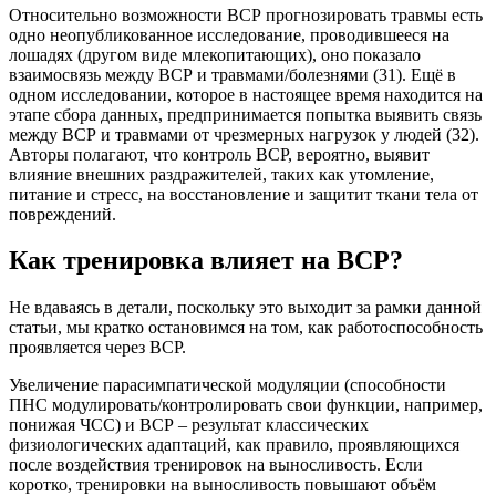
Относительно возможности ВСР прогнозировать травмы есть
одно неопубликованное исследование, проводившееся на
лошадях (другом виде млекопитающих), оно показало
взаимосвязь между ВСР и травмами/болезнями (31). Ещё в
одном исследовании, которое в настоящее время находится на
этапе сбора данных, предпринимается попытка выявить связь
между ВСР и травмами от чрезмерных нагрузок у людей (32).
Авторы полагают, что контроль ВСР, вероятно, выявит
влияние внешних раздражителей, таких как утомление,
питание и стресс, на восстановление и защитит ткани тела от
повреждений.
Как тренировка влияет на ВСР?
Не вдаваясь в детали, поскольку это выходит за рамки данной
статьи, мы кратко остановимся на том, как работоспособность
проявляется через ВСР.
Увеличение парасимпатической модуляции (способности
ПНС модулировать/контролировать свои функции, например,
понижая ЧСС) и ВСР – результат классических
физиологических адаптаций, как правило, проявляющихся
после воздействия тренировок на выносливость. Если
коротко, тренировки на выносливость повышают объём