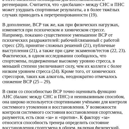
регенерации. Считается, что «дисбаланс» между СНС и ПНС
может ухудшать спортивные результаты, а в более тяжёлых
случаях приводить к перетренированности (19).
В дополнение, ВСР так же, как при физических нагрузках,
изменяется при психическом и химическом стрессе.
Например, показано существенное уменьшение ВСР от
психических раздражителей: рабочий/связанный с работой
стресс (20), принятие сложных решений (21), публичные
выступления (21), а также при сдаче экзаменов/тестов (22, 23).
Фактически, в одном исследовании сообщалось, что
спортсмены, подверженные высокому уровню стресса, в
меньшей степени увеличивают силу, чем их коллеги с более
низким уровнем стресса (24). Кроме того, от химических
стрессоров, таких как алкоголь, неоднократно отмечалось
снижение ВСР (25 – 29).
В связи со способностью ВСР точно оценивать функцию
АНС (баланс между СНС и ПНС) и неинвазивным способом,
она широко используется спортивными учёными для контроля
системного утомления и восстановления. У возможности
контроля системного состояния восстановления спортсмена,
разумеется, есть свои «за» и «против». К фактору «за»
относится способность тренера определить состояние
восстановления спортсмена в общем, включая физический,