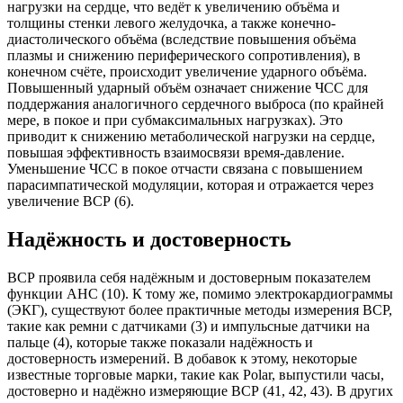
нагрузки на сердце, что ведёт к увеличению объёма и
толщины стенки левого желудочка, а также конечно-
диастолического объёма (вследствие повышения объёма
плазмы и снижению периферического сопротивления), в
конечном счёте, происходит увеличение ударного объёма.
Повышенный ударный объём означает снижение ЧСС для
поддержания аналогичного сердечного выброса (по крайней
мере, в покое и при субмаксимальных нагрузках). Это
приводит к снижению метаболической нагрузки на сердце,
повышая эффективность взаимосвязи время-давление.
Уменьшение ЧСС в покое отчасти связана с повышением
парасимпатической модуляции, которая и отражается через
увеличение ВСР (6).
Надёжность и достоверность
ВСР проявила себя надёжным и достоверным показателем
функции АНС (10). К тому же, помимо электрокардиограммы
(ЭКГ), существуют более практичные методы измерения ВСР,
такие как ремни с датчиками (3) и импульсные датчики на
пальце (4), которые также показали надёжность и
достоверность измерений. В добавок к этому, некоторые
известные торговые марки, такие как Polar, выпустили часы,
достоверно и надёжно измеряющие ВСР (41, 42, 43). В других