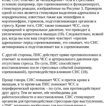
условиях (например, при соревнованиях) и функционирует,
стимулируя реакции, изображённые на Рисунке 3. Примером
одной из них является стимуляция выделения адреналина и
норадреналина, известных также как эпинефрин и
норэпинефрин, гормонов, подготавливающих организм к
стрессу. Кроме того, СНС также повышает ЧСС, силу
сокращений и артериальное давление, что приводит к
увеличению кровотока в мышцах (18). Следовательно, всякий
раз, когда вы или ваш спортсмен чувствует «прилив
адреналина» перед соревнованиями, это означает, что СНС
активирована и подготавливает вас к соревнованиям.
С другой стороны, ПНС действует прямо противоположно и
отвечает за понижение ЧСС и артериального давления при
отсутствии стресса. По сути, ПНС способствует
восстановлению после стрессовых событий (например,
соревнований), противодействуя влиянию СНС (18).
Проще говоря, СНС повышает ЧСС и приток крови к
мышцам, в то время как ПНС понижает ЧСС и
периферический кровоток – по сути, они противодействуют
друг другу. Тем не менее, обе необходимы для
работоспособности и восстановления. СНС стимулирует
организм для противодействия стрессорам при выступлениях,
а ПНС жизненно необходима для восстановления и