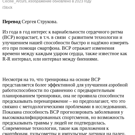
Cecilie_Arcurs, изображение обновлено в 2023 году
iStock
Перевод
Сергея Струкова.
Из года в год интерес к вариабельности сердечного ритма
(ВСР) возрастает, в т.ч. в связи с развитием технологии и
улучшением нашей способности быстро и надёжно измерять
его при помощи смартфона. ВСР отражает изменения
времени между каждым ударом сердца, также известное как
R-R интервал, или интервал между биениями.
Несмотря на то, что тренировка на основе ВСР
представляется более эффективной для улучшения аэробной
работоспособности по сравнению с предварительным
планированием тренировки, она не проявила способности
предсказывать перенапряжение – но предполагают, что это
связано с методологическими проблемами в исследованиях.
Показана способность ВСР прогнозировать заболевания у
высококвалифицированных спортсменов, но возможность
предсказывать травмы у людей не подтвердилась.
Современные технологии, такие как приложения к
смартфонам, пульсометры и импульсные датчики на палец,