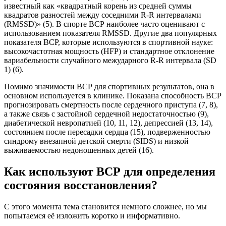
известный как «квадратный корень из средней суммы
квадратов разностей между соседними R-R интервалами
(RMSSD)» (5). В спорте ВСР наиболее часто оценивают с
использованием показателя RMSSD. Другие два популярных
показателя ВСР, которые используются в спортивной науке:
высокочастотная мощность (HFP) и стандартное отклонение
вариабельности случайного межударного R-R интервала (SD
1) (6).
Помимо значимости ВСР для спортивных результатов, она в
основном используется в клинике. Показана способность ВСР
прогнозировать смертность после сердечного приступа (7, 8),
а также связь с застойной сердечной недостаточностью (9),
диабетической невропатией (10, 11, 12), депрессией (13, 14),
состоянием после пересадки сердца (15), подверженностью
синдрому внезапной детской смерти (SIDS) и низкой
выживаемостью недоношенных детей (16).
Как используют ВСР для определения
состояния восстановления?
С этого момента тема становится немного сложнее, но мы
попытаемся её изложить коротко и информативно.