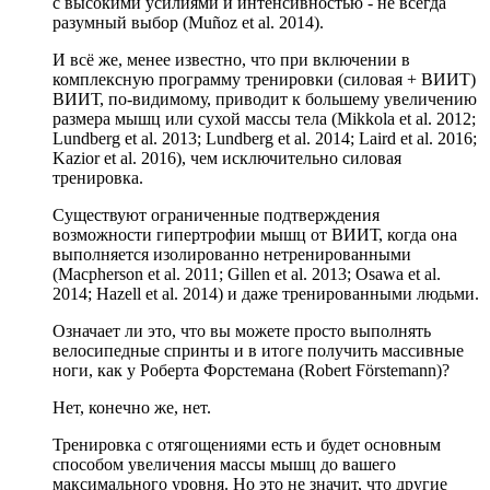
с высокими усилиями и интенсивностью - не всегда
разумный выбор (Muñoz et al. 2014).
И всё же, менее известно, что при включении в
комплексную программу тренировки (силовая + ВИИТ)
ВИИТ, по-видимому, приводит к большему увеличению
размера мышц или сухой массы тела (Mikkola et al. 2012;
Lundberg et al. 2013; Lundberg et al. 2014; Laird et al. 2016;
Kazior et al. 2016), чем исключительно силовая
тренировка.
Существуют ограниченные подтверждения
возможности гипертрофии мышц от ВИИТ, когда она
выполняется изолированно нетренированными
(Macpherson et al. 2011; Gillen et al. 2013; Osawa et al.
2014; Hazell et al. 2014) и даже тренированными людьми.
Означает ли это, что вы можете просто выполнять
велосипедные спринты и в итоге получить массивные
ноги, как у Роберта Форстемана (Robert Förstemann)?
Нет, конечно же, нет.
Тренировка с отягощениями есть и будет основным
способом увеличения массы мышц до вашего
максимального уровня. Но это не значит, что другие