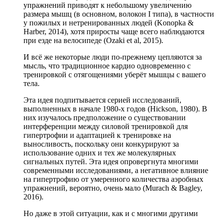
упражнений приводят к небольшому увеличению
размера мышц (в основном, волокон I типа), в частности
у пожилых и нетренированных людей (Konopka &
Harber, 2014), хотя приросты чаще всего наблюдаются
при езде на велосипеде (Ozaki et al, 2015).
И всё же некоторые люди по-прежнему цепляются за
мысль, что традиционное кардио одновременно с
тренировкой с отягощениями уберёт мышцы с вашего
тела.
Эта идея подпитывается серией исследований,
выполненных в начале 1980-х годов (Hickson, 1980). В
них изучалось предположение о существовании
интерференции между силовой тренировкой для
гипертрофии и адаптацией к тренировке на
выносливость, поскольку они конкурируют за
использование одних и тех же молекулярных
сигнальных путей. Эта идея опровергнута многими
современными исследованиями, а негативное влияние
на гипертрофию от умеренного количества аэробных
упражнений, вероятно, очень мало (Murach & Bagley,
2016).
Но даже в этой ситуации, как и с многими другими