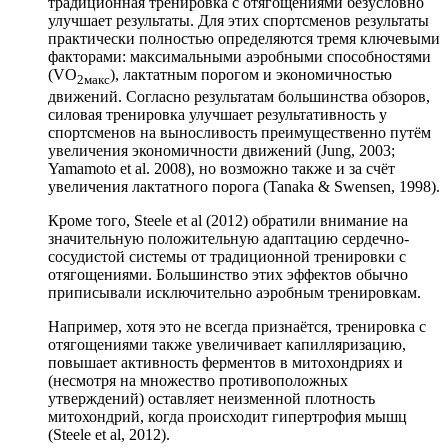
традиционная тренировка с отягощениями безусловно
улучшает результаты. Для этих спортсменов результаты
практически полностью определяются тремя ключевыми
факторами: максимальными аэробными способностями
(VO
), лактатным порогом и экономичностью
2макс
движений. Согласно результатам большинства обзоров,
силовая тренировка улучшает результативность у
спортсменов на выносливость преимущественно путём
увеличения экономичности движений (Jung, 2003;
Yamamoto et al. 2008), но возможно также и за счёт
увеличения лактатного порога (Tanaka & Swensen, 1998).
Кроме того, Steele et al (2012) обратили внимание на
значительную положительную адаптацию сердечно-
сосудистой системы от традиционной тренировки с
отягощениями. Большинство этих эффектов обычно
приписывали исключительно аэробным тренировкам.
Например, хотя это не всегда признаётся, тренировка с
отягощениями также увеличивает капилляризацию,
повышает активность ферментов в митохондриях и
(несмотря на множество противоположных
утверждений) оставляет неизменной плотность
митохондрий, когда происходит гипертрофия мышц
(Steele et al, 2012).