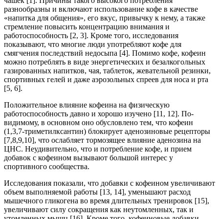
чашек [1]. Причины такого высокого потребления
разнообразны и включают использование кофе в качестве
«напитка для общения», его вкус, привычку к нему, а также
стремление повысить концентрацию внимания и
работоспособность [2, 3]. Кроме того, исследования
показывают, что многие люди употребляют кофе для
смягчения последствий недосыпа [4]. Помимо кофе, кофеин
можно потреблять в виде энергетических и безалкогольных
газированных напитков, чая, таблеток, жевательной резинки,
спортивных гелей и даже аэрозольных спреев для носа и рта
[5, 6].
Положительное влияние кофеина на физическую
работоспособность давно и хорошо изучено [11, 12]. По-
видимому, в основном оно обусловлено тем, что кофеин
(1,3,7-триметилксантин) блокирует аденозиновые рецепторы
[7,8,9,10], что ослабляет тормозящее влияние аденозина на
ЦНС. Неудивительно, что и потребление кофе, и прием
добавок с кофеином вызывают большой интерес у
спортивного сообщества.
Исследования показали, что добавки с кофеином увеличивают
объем выполняемой работы [13, 14], уменьшают расход
мышечного гликогена во время длительных тренировок [15],
увеличивают силу сокращения как неутомленных, так и
утомленных мышц [16]. Кроме того, кофеиновые добавки