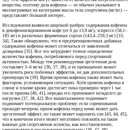
вещества, поэтому доза кофеина — ее обычно указывают в
миллиграммах на килограмм массы тела спортсмена (мг/кг) —
представляет большой интерес.
Исследования выявили широкий разброс содержания кофеина
в декофеинизированном кофе (от 0 до 13,9 мг), эспрессо (58,1–
185 мг) и различных фирменных сортах (143,4–259,3 мг) [33,
34]. Также обнаружено, что в предтренировочных добавках
содержание кофеина может отличаться от заявленной
дозировки [35]. Все это затрудняет точное определение
количества кофеина, потребляемого перед спортивной
активностью. Между тем рекомендуемая эргогенная доза
составляет 3‒6 мг/кг [36, 37, 38], и ее превышение может
увеличить риск побочных эффектов, не дав дополнительных
преимуществ [39]. Время приема кофеина также может быть
фактором, усложняющим ситуацию. Хотя уровень кофеина в
слюне и плазме крови достигает пика примерно через 1 час
после приема [40, 41], нередко его принимают незадолго до
нагрузки [37, 38, 42]. Все вышесказанное поднимает
поднимает потенциальную проблему: если соревнования
проходят вечером, прием кофеина перед ними может дать
эргогенный эффект, но также может нарушить сон [43, 44, 45],
что в конечном итоге может негативно повлиять на такие
важные для спортсменов аспекты, как восстановление,
самочувствие и последующие результаты [46, 47, 48].