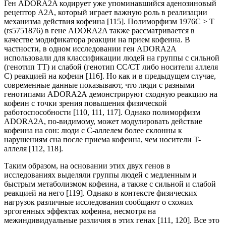
Ген ADORA2A кодирует уже упоминавшийся аденозиновый
рецептор A2A, который играет важную роль в реализации
механизма действия кофеина [115]. Полиморфизм 1976C > T
(rs5751876) в гене ADORA2A также рассматривается в
качестве модификатора реакции на прием кофеина. В
частности, в одном исследовании ген ADORA2A
использовали для классификации людей на группы с сильной
(генотип TT) и слабой (генотип CC/CT либо носители аллеля
C) реакцией на кофеин [116]. Но как и в предыдущем случае,
современные данные показывают, что люди с разными
генотипами ADORA2A демонстрируют сходную реакцию на
кофеин с точки зрения повышения физической
работоспособности [110, 111, 117]. Однако полиморфизм
ADORA2A, по-видимому, может модулировать действие
кофеина на сон: люди с C-аллелем более склонны к
нарушениям сна после приема кофеина, чем носители T-
аллеля [112, 118].
Таким образом, на основании этих двух генов в
исследованиях выделяли группы людей с медленным и
быстрым метаболизмом кофеина, а также с сильной и слабой
реакцией на него [119]. Однако в контексте физических
нагрузок различные исследования сообщают о схожих
эргогенных эффектах кофеина, несмотря на
межиндивидуальные различия в этих генах [111, 120]. Все это