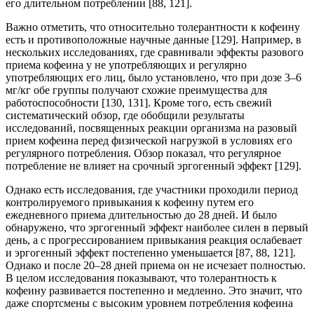
его длительном потреблении [88, 121].
Важно отметить, что относительно толерантности к кофеину
есть и противоположные научные данные [129]. Например, в
нескольких исследованиях, где сравнивали эффекты разового
приема кофеина у не употребляющих и регулярно
употребляющих его лиц, было установлено, что при дозе 3–6
мг/кг обе группы получают схожие преимущества для
работоспособности [130, 131]. Кроме того, есть свежий
систематический обзор, где обобщили результаты
исследований, посвященных реакции организма на разовый
прием кофеина перед физической нагрузкой в условиях его
регулярного потребления. Обзор показал, что регулярное
потребление не влияет на срочный эргогенный эффект [129].
Однако есть исследования, где участники проходили период
контролируемого привыкания к кофеину путем его
ежедневного приема длительностью до 28 дней. И было
обнаружено, что эргогенный эффект наиболее силен в первый
день, а с прогрессированием привыкания реакция ослабевает
и эргогенный эффект постепенно уменьшается [87, 88, 121].
Однако и после 20–28 дней приема он не исчезает полностью.
В целом исследования показывают, что толерантность к
кофеину развивается постепенно и медленно. Это значит, что
даже спортсмены с высоким уровнем потребления кофеина