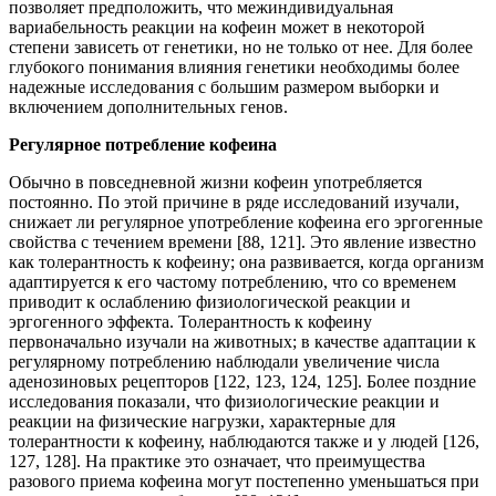
позволяет предположить, что межиндивидуальная
вариабельность реакции на кофеин может в некоторой
степени зависеть от генетики, но не только от нее. Для более
глубокого понимания влияния генетики необходимы более
надежные исследования с большим размером выборки и
включением дополнительных генов.
Регулярное потребление кофеина
Обычно в повседневной жизни кофеин употребляется
постоянно. По этой причине в ряде исследований изучали,
снижает ли регулярное употребление кофеина его эргогенные
свойства с течением времени [88, 121]. Это явление известно
как толерантность к кофеину; она развивается, когда организм
адаптируется к его частому потреблению, что со временем
приводит к ослаблению физиологической реакции и
эргогенного эффекта. Толерантность к кофеину
первоначально изучали на животных; в качестве адаптации к
регулярному потреблению наблюдали увеличение числа
аденозиновых рецепторов [122, 123, 124, 125]. Более поздние
исследования показали, что физиологические реакции и
реакции на физические нагрузки, характерные для
толерантности к кофеину, наблюдаются также и у людей [126,
127, 128]. На практике это означает, что преимущества
разового приема кофеина могут постепенно уменьшаться при