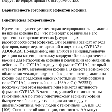
следует интерпретировать с осторожностью.
Вариативность эргогенных эффектов кофеина
Генетическая гетерогенность
Кроме того, существует некоторая неоднородность в реакции
на прием кофеина [93], что приводит к различиям в его
эргогенных и эрголитических [ухудшающих
работоспособность] эффектах. Эти различия зависят от ряда
факторов, например, от вариаций в двух генах, CYP1A2 и
ADORA2A. По-видимому, они влияют на индивидуальную
реакцию на кофеин, поскольку кодируют белки, критически
важные для метаболизма кофеина и реализации его механизма
действия. Ген CYP1A2 кодирует фермент CYP1A2, который
отвечает за 90% метаболизма кофеина. В качестве возможного
объяснения межиндивидуальной вариативности реакции на
кофеин был предложен однонуклеотидный полиморфизм в
гене CYP1A2, известный как c.-163A > C (rs762551),
поскольку при этом варианте гена меняется активность
фермента CYP1A2. В частности, у людей с гомозиготным
генотипом AA по этому генетическому варианту кофеин
быстрее метаболизируется в параксантин и другие
диметилксантины, чем у людей с генотипами CA или CC
[106]. Согласно этой концепции, гомозиготы AA могут