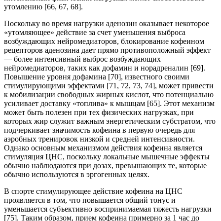
утомлению [66, 67, 68].
Поскольку во время нагрузки аденозин оказывает некоторое
«утомляющее» действие за счет уменьшения выброса
возбуждающих нейромедиаторов, блокирование кофеином
рецепторов аденозина дает прямо противоположный эффект
— более интенсивный выброс возбуждающих
нейромедиаторов, таких как дофамин и норадреналин [69].
Повышение уровня дофамина [70], известного своими
стимулирующими эффектами [71, 72, 73, 74], может привести
к мобилизации свободных жирных кислот, что потенциально
усиливает доставку «топлива» к мышцам [65]. Этот механизм
может быть полезен при тех физических нагрузках, при
которых жир служит важным энергетическим субстратом, что
подчеркивает значимость кофеина в первую очередь для
аэробных тренировок низкой и средней интенсивности.
Однако основным механизмом действия кофеина является
стимуляция ЦНС, поскольку локальные мышечные эффекты
обычно наблюдаются при дозах, превышающих те, которые
обычно используются в эргогенных целях.
В спорте стимулирующее действие кофеина на ЦНС
проявляется в том, что повышается общий тонус и
уменьшается субъективно воспринимаемая тяжесть нагрузки
[75]. Таким образом, прием кофеина примерно за 1 час до