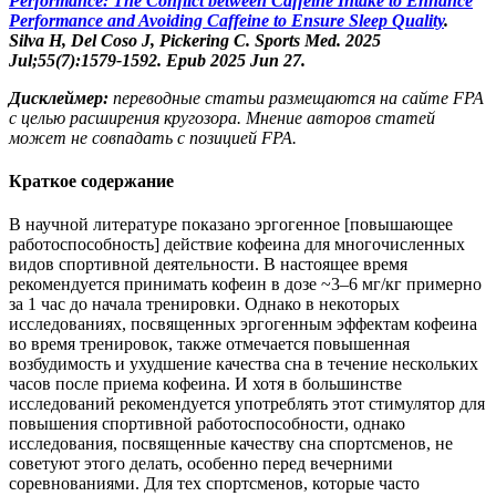
Performance: The Conflict between Caffeine Intake to Enhance
Performance and Avoiding Caffeine to Ensure Sleep Quality
.
Silva H, Del Coso J, Pickering C. Sports Med. 2025
Jul;55(7):1579-1592. Epub 2025 Jun 27.
Дисклеймер:
переводные статьи размещаются на сайте FPA
с целью расширения кругозора. Мнение авторов статей
может не совпадать с позицией FPA.
Краткое содержание
В научной литературе показано эргогенное [повышающее
работоспособность] действие кофеина для многочисленных
видов спортивной деятельности. В настоящее время
рекомендуется принимать кофеин в дозе ~3–6 мг/кг примерно
за 1 час до начала тренировки. Однако в некоторых
исследованиях, посвященных эргогенным эффектам кофеина
во время тренировок, также отмечается повышенная
возбудимость и ухудшение качества сна в течение нескольких
часов после приема кофеина. И хотя в большинстве
исследований рекомендуется употреблять этот стимулятор для
повышения спортивной работоспособности, однако
исследования, посвященные качеству сна спортсменов, не
советуют этого делать, особенно перед вечерними
соревнованиями. Для тех спортсменов, которые часто