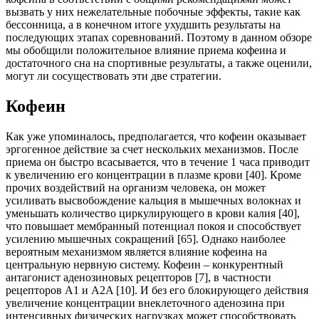
вызвать у них нежелательные побочные эффекты, такие как
бессонница, а в конечном итоге ухудшить результаты на
последующих этапах соревнований. Поэтому в данном обзоре
мы обобщили положительное влияние приема кофеина и
достаточного сна на спортивные результаты, а также оценили,
могут ли сосуществовать эти две стратегии.
Кофеин
Как уже упоминалось, предполагается, что кофеин оказывает
эргогенное действие за счет нескольких механизмов. После
приема он быстро всасывается, что в течение 1 часа приводит
к увеличению его концентрации в плазме крови [40]. Кроме
прочих воздействий на организм человека, он может
усиливать высвобождение кальция в мышечных волокнах и
уменьшать количество циркулирующего в крови калия [40],
что повышает мембранный потенциал покоя и способствует
усилению мышечных сокращений [65]. Однако наиболее
вероятным механизмом является влияние кофеина на
центральную нервную систему. Кофеин ‒ конкурентный
антагонист аденозиновых рецепторов [7], в частности
рецепторов A1 и A2A [10]. И без его блокирующего действия
увеличение концентрации внеклеточного аденозина при
интенсивных физических нагрузках может способствовать