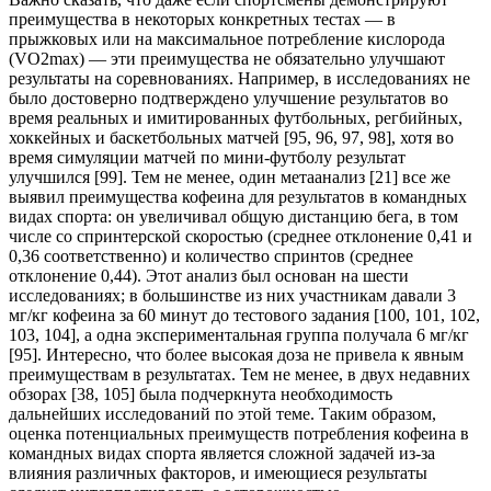
преимущества в некоторых конкретных тестах — в
прыжковых или на максимальное потребление кислорода
(VO2max) — эти преимущества не обязательно улучшают
результаты на соревнованиях. Например, в исследованиях не
было достоверно подтверждено улучшение результатов во
время реальных и имитированных футбольных, регбийных,
хоккейных и баскетбольных матчей [95, 96, 97, 98], хотя во
время симуляции матчей по мини-футболу результат
улучшился [99]. Тем не менее, один метаанализ [21] все же
выявил преимущества кофеина для результатов в командных
видах спорта: он увеличивал общую дистанцию бега, в том
числе со спринтерской скоростью (среднее отклонение 0,41 и
0,36 соответственно) и количество спринтов (среднее
отклонение 0,44). Этот анализ был основан на шести
исследованиях; в большинстве из них участникам давали 3
мг/кг кофеина за 60 минут до тестового задания [100, 101, 102,
103, 104], а одна экспериментальная группа получала 6 мг/кг
[95]. Интересно, что более высокая доза не привела к явным
преимуществам в результатах. Тем не менее, в двух недавних
обзорах [38, 105] была подчеркнута необходимость
дальнейших исследований по этой теме. Таким образом,
оценка потенциальных преимуществ потребления кофеина в
командных видах спорта является сложной задачей из-за
влияния различных факторов, и имеющиеся результаты