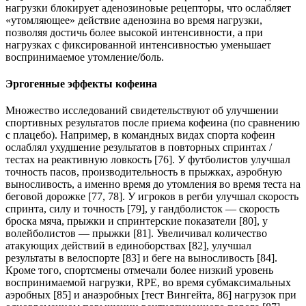
нагрузки блокирует аденозиновые рецепторы, что ослабляет
«утомляющее» действие аденозина во время нагрузки,
позволяя достичь более высокой интенсивности, а при
нагрузках с фиксированной интенсивностью уменьшает
воспринимаемое утомление/боль.
Эргогенные эффекты кофеина
Множество исследований свидетельствуют об улучшении
спортивных результатов после приема кофеина (по сравнению
с плацебо). Например, в командных видах спорта кофеин
ослаблял ухудшение результатов в повторных спринтах /
тестах на реактивную ловкость [76]. У футболистов улучшал
точность пасов, производительность в прыжках, аэробную
выносливость, а именно время до утомления во время теста на
беговой дорожке [77, 78]. У игроков в регби улучшал скорость
спринта, силу и точность [79], у гандболисток — скорость
броска мяча, прыжки и спринтерские показатели [80], у
волейболистов — прыжки [81]. Увеличивал количество
атакующих действий в единоборствах [82], улучшал
результаты в велоспорте [83] и беге на выносливость [84].
Кроме того, спортсмены отмечали более низкий уровень
воспринимаемой нагрузки, RPE, во время субмаксимальных
аэробных [85] и анаэробных [тест Вингейта, 86] нагрузок при