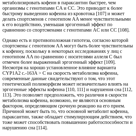
метаболизировать кофеин в параксантин быстрее, чем
организмы с генотипами CA и CC. Это приводит к более
быстрому выведению кофеина из кровотока [107] и может
делать спортсменов с генотипом AA менее чувствительными
к его воздействию, уменьшая эргогенный эффект по
сравнению со спортсменами с генотипами AC или CC [108].
Однако есть и противоположная гипотеза, согласно которой
спортсмены с генотипом AA могут быть более чувствительны
к кофеину, поскольку в некоторых исследованиях у лиц с
генотипом AA по сравнению с носителями аллеля C был
отмечен более выраженный эргогенный эффект [109].
Несмотря на хорошо установленное влияние варианта
CYP1A2 c.-163A > C на скорость метаболизма кофеина,
современные данные свидетельствуют о том, что этот
генетический полиморфизм может незначительно влиять на
эргогенные эффекты кофеина [110, 111] и нарушения сна [112,
113]. Это позволяет предположить, что различия в скорости
метаболизма кофеина, возможно, не являются основным
фактором, определяющим срочную реакцию на его прием.
Причиной может быть то, что основной метаболит кофеина,
параксантин, также обладает стимулирующим действием, что
тоже может способствовать повышению работоспособности и
нарушению сна [114].