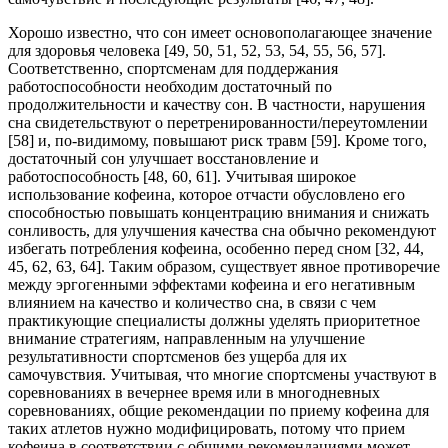
Хорошо известно, что сон имеет основополагающее значение
для здоровья человека [49, 50, 51, 52, 53, 54, 55, 56, 57].
Соответственно, спортсменам для поддержания
работоспособности необходим достаточный по
продолжительности и качеству сон. В частности, нарушения
сна свидетельствуют о перетренированности/переутомлении
[58] и, по-видимому, повышают риск травм [59]. Кроме того,
достаточный сон улучшает восстановление и
работоспособность [48, 60, 61]. Учитывая широкое
использование кофеина, которое отчасти обусловлено его
способностью повышать концентрацию внимания и снижать
сонливость, для улучшения качества сна обычно рекомендуют
избегать потребления кофеина, особенно перед сном [32, 44,
45, 62, 63, 64]. Таким образом, существует явное противоречие
между эргогенными эффектами кофеина и его негативным
влиянием на качество и количество сна, в связи с чем
практикующие специалисты должны уделять приоритетное
внимание стратегиям, направленным на улучшение
результативности спортсменов без ущерба для их
самочувствия. Учитывая, что многие спортсмены участвуют в
соревнованиях в вечернее время или в многодневных
соревнованиях, общие рекомендации по приему кофеина для
таких атлетов нужно модифицировать, потому что прием
кофеина в соответствии с общими рекомендациями может