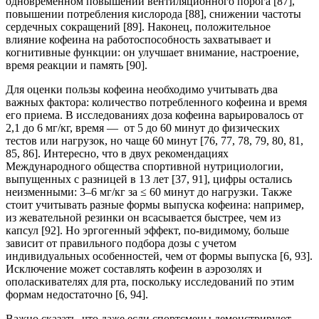
одновременном повышении вентиляционного порога [87],
повышении потребления кислорода [88], снижении частоты
сердечных сокращений [89]. Наконец, положительное
влияние кофеина на работоспособность захватывает и
когнитивные функции: он улучшает внимание, настроение,
время реакции и память [90].
Для оценки пользы кофеина необходимо учитывать два
важных фактора: количество потребленного кофеина и время
его приема. В исследованиях доза кофеина варьировалось от
2,1 до 6 мг/кг, время — от 5 до 60 минут до физических
тестов или нагрузок, но чаще 60 минут [76, 77, 78, 79, 80, 81,
85, 86]. Интересно, что в двух рекомендациях
Международного общества спортивной нутрициологии,
выпущенных с разницей в 13 лет [37, 91], цифры остались
неизменными: 3–6 мг/кг за ≤ 60 минут до нагрузки. Также
стоит учитывать разные формы выпуска кофеина: например,
из жевательной резинки он всасывается быстрее, чем из
капсул [92]. Но эргогенный эффект, по-видимому, больше
зависит от правильного подбора дозы с учетом
индивидуальных особенностей, чем от формы выпуска [6, 93].
Исключение может составлять кофеин в аэрозолях и
ополаскивателях для рта, поскольку исследований по этим
формам недостаточно [6, 94].
Важно сказать, что даже если спортсмены демонстрируют