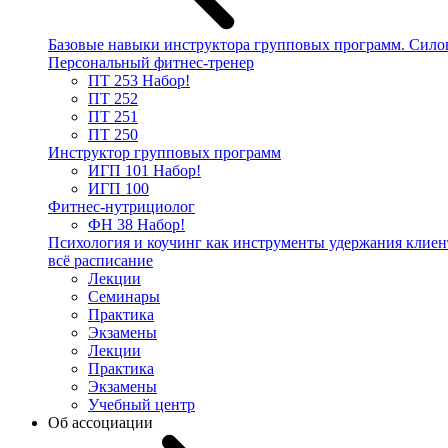
Базовые навыки инструктора групповых программ. Сило
Персональный фитнес-тренер
ПТ 253
Набор!
ПТ 252
ПТ 251
ПТ 250
Инструктор групповых программ
ИГП 101
Набор!
ИГП 100
Фитнес-нутрициолог
ФН 38
Набор!
Психология и коучинг как инструменты удержания клиен
всё расписание
Лекции
Семинары
Практика
Экзамены
Лекции
Практика
Экзамены
Учебный центр
Об ассоциации