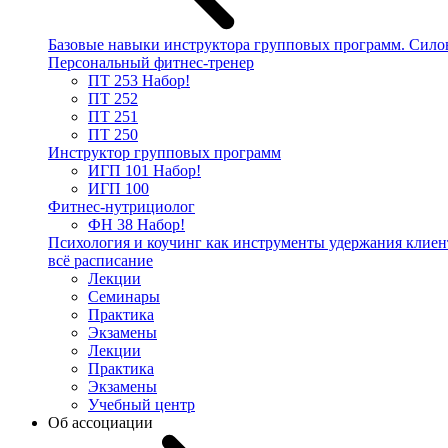
Базовые навыки инструктора групповых программ. Сило
Персональный фитнес-тренер
ПТ 253
Набор!
ПТ 252
ПТ 251
ПТ 250
Инструктор групповых программ
ИГП 101
Набор!
ИГП 100
Фитнес-нутрициолог
ФН 38
Набор!
Психология и коучинг как инструменты удержания клиен
всё расписание
Лекции
Семинары
Практика
Экзамены
Лекции
Практика
Экзамены
Учебный центр
Об ассоциации