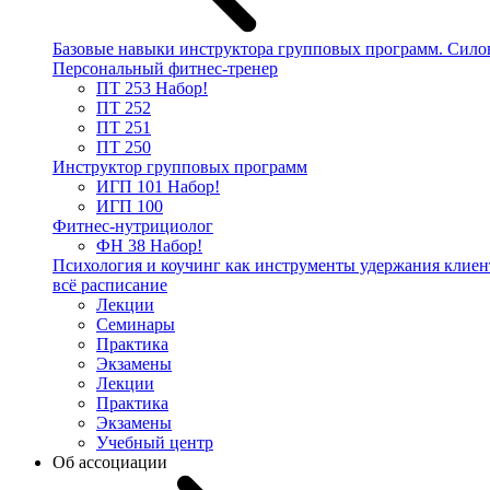
Базовые навыки инструктора групповых программ. Сило
Персональный фитнес-тренер
ПТ 253
Набор!
ПТ 252
ПТ 251
ПТ 250
Инструктор групповых программ
ИГП 101
Набор!
ИГП 100
Фитнес-нутрициолог
ФН 38
Набор!
Психология и коучинг как инструменты удержания клиен
всё расписание
Лекции
Семинары
Практика
Экзамены
Лекции
Практика
Экзамены
Учебный центр
Об ассоциации