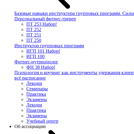
Базовые навыки инструктора групповых программ. Сило
Персональный фитнес-тренер
ПТ 253
Набор!
ПТ 252
ПТ 251
ПТ 250
Инструктор групповых программ
ИГП 101
Набор!
ИГП 100
Фитнес-нутрициолог
ФН 38
Набор!
Психология и коучинг как инструменты удержания клиен
всё расписание
Лекции
Семинары
Практика
Экзамены
Лекции
Практика
Экзамены
Учебный центр
Об ассоциации