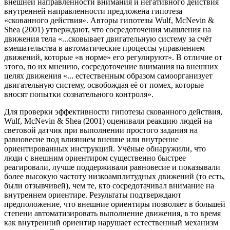
внешней направленности внимания и негативного действия
внутренней направленности предложена гипотеза
«скованного действия». Авторы гипотезы Wulf, McNevin &
Shea (2001) утверждают, что сосредоточения мышления на
движения тела «...сковывает двигательную систему за счёт
вмешательства в автоматические процессы управлением
движений, которые «в норме» его регулируют». В отличие от
этого, по их мнению, сосредоточение внимания на внешних
целях движения «... естественным образом самоорганизует
двигательную систему, освобождая её от помех, которые
вносят попытки сознательного контроля».
Для проверки эффективности гипотезы скованного действия,
Wulf, McNevin & Shea (2001) оценивали реакцию людей на
световой датчик при выполнении простого задания на
равновесие под влиянием внешне или внутренне
ориентированных инструкций. Учёные обнаружили, что
люди с внешним ориентиром существенно быстрее
реагировали, лучше поддерживали равновесие и показывали
более высокую частоту низкоамплитудных движений (то есть,
были отзывчивей), чем те, кто сосредотачивал внимание на
внутреннем ориентире. Результаты подтверждают
предположение, что внешние ориентиры позволяет в большей
степени автоматизировать выполнение движения, в то время
как внутренний ориентир нарушает естественный механизм