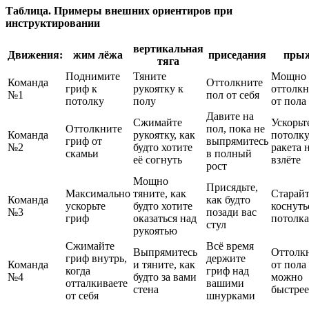
Таблица. Примеры внешних ориентиров при
инструктировании
вертикальная
Движения:
жим лёжа
приседания
пры
тяга
Поднимите
Тяните
Мощно
Команда
Оттолкните
гриф к
рукоятку к
оттолкн
№1
пол от себя
потолку
полу
от пола
Давите на
Сжимайте
Ускорьт
Оттолкните
пол, пока не
Команда
рукоятку, как
потолку
гриф от
выпрямитесь
№2
будто хотите
ракета 
скамьи
в полный
её согнуть
взлёте
рост
Мощно
Присядьте,
Максимально
тяните, как
Старайт
Команда
как будто
ускорьте
будто хотите
коснуть
№3
позади вас
гриф
оказаться над
потолка
стул
рукоятью
Сжимайте
Всё время
Выпрямитесь
Оттолк
гриф внутрь,
держите
Команда
и тяните, как
от пола
когда
гриф над
№4
будто за вами
можно
отталкиваете
вашими
стена
быстрее
от себя
шнурками