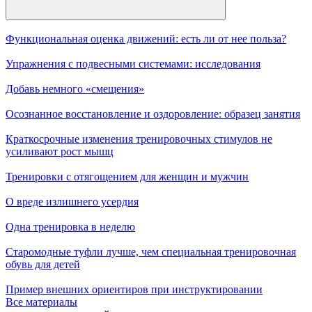
Функциональная оценка движений: есть ли от нее польза?
Упражнения с подвесными системами: исследования
Добавь немного «смещения»
Осознанное восстановление и оздоровление: образец занятия
Краткосрочные изменения тренировочных стимулов не
усиливают рост мышц
Тренировки с отягощением для женщин и мужчин
О вреде излишнего усердия
Одна тренировка в неделю
Старомодные туфли лучше, чем специальная тренировочная
обувь для детей
Пример внешних ориентиров при инструктировании
Все материалы