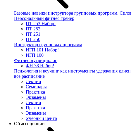
Базовые навыки инструктора групповых программ. Сило
Персональный фитнес-тренер
ПТ 253
Набор!
ПТ 252
ПТ 251
ПТ 250
Инструктор групповых программ
ИГП 101
Набор!
ИГП 100
Фитнес-нутрициолог
ФН 38
Набор!
Психология и коучинг как инструменты удержания клиен
всё расписание
Лекции
Семинары
Практика
Экзамены
Лекции
Практика
Экзамены
Учебный центр
Об ассоциации