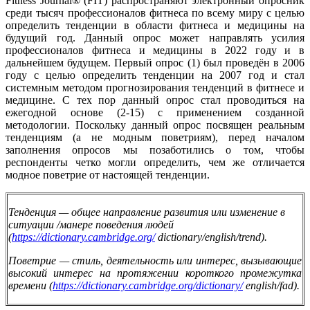
Fitness Journal® (FIT) распространяют электронный опросник
среди тысяч профессионалов фитнеса по всему миру с целью
определить тенденции в области фитнеса и медицины на
будущий год. Данный опрос может направлять усилия
профессионалов фитнеса и медицины в 2022 году и в
дальнейшем будущем. Первый опрос (1) был проведён в 2006
году с целью определить тенденции на 2007 год и стал
системным методом прогнозирования тенденций в фитнесе и
медицине. С тех пор данный опрос стал проводиться на
ежегодной основе (2-15) с применением созданной
методологии. Поскольку данный опрос посвящен реальным
тенденциям (а не модным поветриям), перед началом
заполнения опросов мы позаботились о том, чтобы
респонденты четко могли определить, чем же отличается
модное поветрие от настоящей тенденции.
Тенденция — общее направление развития или изменение в
ситуации /манере поведения людей
(
https://dictionary.cambridge.org/
dictionary/english/trend).
Поветрие — стиль, деятельность или интерес, вызывающие
высокий интерес на протяжении короткого промежутка
времени (
https://dictionary.cambridge.org/dictionary/
english/fad).