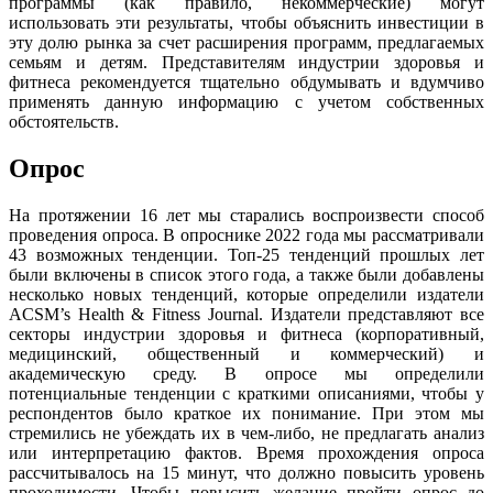
программы (как правило, некоммерческие) могут
использовать эти результаты, чтобы объяснить инвестиции в
эту долю рынка за счет расширения программ, предлагаемых
семьям и детям. Представителям индустрии здоровья и
фитнеса рекомендуется тщательно обдумывать и вдумчиво
применять данную информацию с учетом собственных
обстоятельств.
Опрос
На протяжении 16 лет мы старались воспроизвести способ
проведения опроса. В опроснике 2022 года мы рассматривали
43 возможных тенденции. Топ-25 тенденций прошлых лет
были включены в список этого года, а также были добавлены
несколько новых тенденций, которые определили издатели
ACSM’s Health & Fitness Journal. Издатели представляют все
секторы индустрии здоровья и фитнеса (корпоративный,
медицинский, общественный и коммерческий) и
академическую среду. В опросе мы определили
потенциальные тенденции с краткими описаниями, чтобы у
респондентов было краткое их понимание. При этом мы
стремились не убеждать их в чем-либо, не предлагать анализ
или интерпретацию фактов. Время прохождения опроса
рассчитывалось на 15 минут, что должно повысить уровень
проходимости. Чтобы повысить желание пройти опрос до