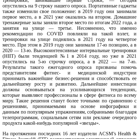
тренировки, занимавшие первые строки, — сегодня
опустились на 9 строку нашего опроса. Портативные гаджеты
также изменили свое положение: в 2019 году они занимали
первое место, а в 2021 уже оказались на втором. Домашние
тренажерные залы заняли второе место по итогам 2022 года, а
занятия на улице — третье. Несомненно, что именно
рекомендации по COVID повлияли на такой взлет, и
тренировки на улице поднялись в 2021 году на четвертое
место. При этом в 2019 году они занимали 17-ю позицию, а в
2020 — 13-ю. Высокоинтенсивные интервальные тренировки
(HIIT) были тенденцией №1 в 2014 году, но уже в 2021
опустились на 5-ю строчку опроса, а в 2022 — на 7-ю.
Результаты такого ежегодного опроса призваны помочь
представителям фитнес- и медицинской индустрии
принимать важнейшие бизнес-решения и способствовать ее
дальнейшему росту и развитию. Дальнейшие инвестиции
должны основываться на усиливающихся тенденциях,
которые выявляют профессионалы в сфере фитнеса по всему
миру. Такие решения станут более точными по сравнению с
решениями, принимаемыми на основе инфографики и
данным по популярным упражнениям, собранными благодаря
телепрограммам, социальным сетям или рекламе очередного
продукта какой-нибудь популярной «звезды».
На протяжении последних 16 лет издатели ACSM’s Health &