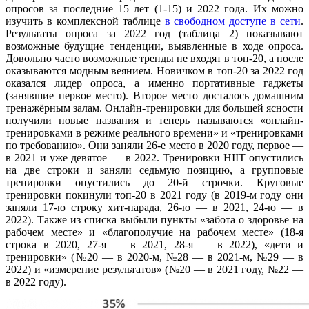
опросов за последние 15 лет (1-15) и 2022 года. Их можно
изучить в комплексной таблице
в свободном доступе в сети
.
Результаты опроса за 2022 год (таблица 2) показывают
возможные будущие тенденции, выявленные в ходе опроса.
Довольно часто возможные тренды не входят в топ-20, а после
оказываются модным веянием. Новичком в топ-20 за 2022 год
оказался лидер опроса, а именно портативные гаджеты
(занявшие первое место). Второе место досталось домашним
тренажёрным залам. Онлайн-тренировки для большей ясности
получили новые названия и теперь называются «онлайн-
тренировками в режиме реального времени» и «тренировками
по требованию». Они заняли 26-е место в 2020 году, первое —
в 2021 и уже девятое — в 2022. Тренировки HIIT опустились
на две строки и заняли седьмую позицию, а групповые
тренировки опустились до 20-й строчки. Круговые
тренировки покинули топ-20 в 2021 году (в 2019-м году они
заняли 17-ю строку хит-парада, 26-ю — в 2021, 24-ю — в
2022). Также из списка выбыли пункты «забота о здоровье на
рабочем месте» и «благополучие на рабочем месте» (18-я
строка в 2020, 27-я — в 2021, 28-я — в 2022), «дети и
тренировки» (№20 — в 2020-м, №28 — в 2021-м, №29 — в
2022) и «измерение результатов» (№20 — в 2021 году, №22 —
в 2022 году).