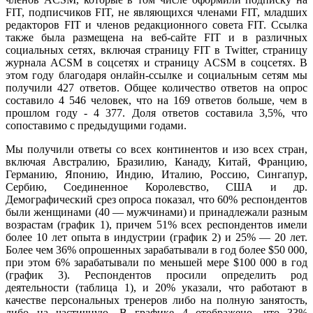
FIT, подписчиков FIT, не являющихся членами FIT, младших
редакторов FIT и членов редакционного совета FIT. Ссылка
также была размещена на веб-сайте FIT и в различных
социальных сетях, включая страницу FIT в Twitter, страницу
журнала ACSM в соцсетях и страницу ACSM в соцсетях. В
этом году благодаря онлайн-ссылке и социальным сетям мы
получили 427 ответов. Общее количество ответов на опрос
составило 4 546 человек, что на 169 ответов больше, чем в
прошлом году - 4 377. Доля ответов составила 3,5%, что
сопоставимо с предыдущими годами.
Мы получили ответы со всех континентов и изо всех стран,
включая Австралию, Бразилию, Канаду, Китай, Францию,
Германию, Японию, Индию, Италию, Россию, Сингапур,
Сербию, Соединенное Королевство, США и др.
Демографический срез опроса показал, что 60% респондентов
были женщинами (40 — мужчинами) и принадлежали разным
возрастам (график 1), причем 51% всех респондентов имели
более 10 лет опыта в индустрии (график 2) и 25% — 20 лет.
Более чем 36% опрошенных зарабатывали в год более $50 000,
при этом 6% зарабатывали по меньшей мере $100 000 в год
(график 3). Респондентов просили определить род
деятельности (таблица 1), и 20% указали, что работают в
качестве персональных тренеров либо на полную занятость,
либо на частичную. В графике 4 отображено, что 33%