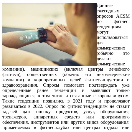
Данные
ежегодных
опросов ACSM
по фитнес-
тенденциям
могут
использоваться
для
коммерческих
(обычно это
делают
коммерческие
компании), медицинских (включая центры лечебного
фитнеса), общественных (обычно это некоммерческие
компании) и корпоративных целей фитнес-индустрии и
здравоохранения. Опросы помогают подтверждать уже
определенные ранее тенденции и выявляют только
зарождающиеся, в том числе и связанные с коронавирусом.
Такие тенденции появились в 2021 году и продолжают
развиваться в 2022. Опрос по фитнес-тенденциям не ставит
задачей дать оценку продуктов, услуг, оборудования,
тренажеров, аппаратных средств или программного
обеспечения, инструментов или других видов оборудования,
применяемых в фитнес-клубах или центрах отдыха или