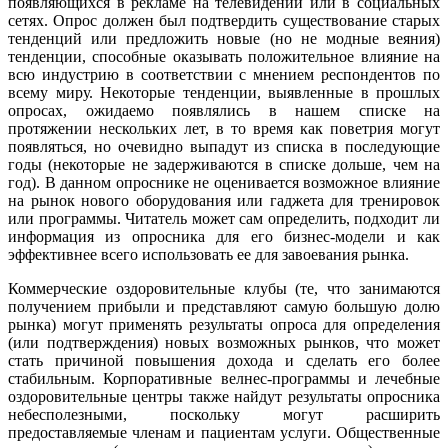
появляющихся в рекламе на телевидении или в социальных
сетях. Опрос должен был подтвердить существование старых
тенденций или предложить новые (но не модные веяния)
тенденции, способные оказывать положительное влияние на
всю индустрию в соответствии с мнением респондентов по
всему миру. Некоторые тенденции, выявленные в прошлых
опросах, ожидаемо появлялись в нашем списке на
протяжении нескольких лет, в то время как поветрия могут
появляться, но очевидно выпадут из списка в последующие
годы (некоторые не задерживаются в списке дольше, чем на
год). В данном опроснике не оценивается возможное влияние
на рынок нового оборудования или гаджета для тренировок
или программы. Читатель может сам определить, подходит ли
информация из опросника для его бизнес-модели и как
эффективнее всего использовать ее для завоевания рынка.
Коммерческие оздоровительные клубы (те, что занимаются
получением прибыли и представляют самую большую долю
рынка) могут применять результаты опроса для определения
(или подтверждения) новых возможных рынков, что может
стать причиной повышения дохода и сделать его более
стабильным. Корпоративные велнес-программы и лечебные
оздоровительные центры также найдут результаты опросника
небесполезными, поскольку могут расширить
предоставляемые членам и пациентам услуги. Общественные