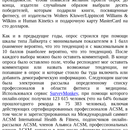
конца, издатели случайным образом выбрали десять
победителей, которым подарили книги, посвященные
фитнесу, от издательств Wolters Kluwer/Lippincott Williams &
Wilkins и Human Kinetics и подарочную карту MasterCard на
сто долларов.
Как и в предыдущие годы, опрос строился при помощи
шкалы типа Лайкерта с минимальным показателем в 1 балл
(наименее вероятно, что это тенденция) и с максимальным в
10 баллов (наиболее вероятно, что это тенденция). После
каждого выбора можно было оставить комментарий. В конце
опроса было оставлено поле, чтобы респондент мог оставить
комментарии или назвать возможные тенденции, не
попавшие в опрос и которые стоило бы туда включить или
добавить демографическую информацию. Следующим шагом
была электронная рассылка определенному списку
профессионалов в области фитнеса и медицины.
Использовался сервис
SurveyMonkey
, при помощи которого
онлайн-опрос получили 123 615 человек (что на 64% больше
прошлогоднего рекорда в 75 383 человека), включая
действующих сертифицированных профессионалов ACSM, в
том числе и зарегистрированных на Международный саммит
ACSM International Health & Fitness, подписчиков онлайн-
рассылки ACSM, членов Альянса ACSM, профессиональных
членов ACSM, которые в том числе оформили подписку на