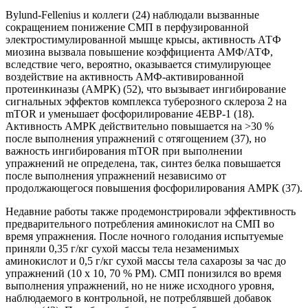
Bylund-Fellenius и коллеги (24) наблюдали вызванные
сокращением понижение СМП в перфузированной
электростимулированной мышце крысы, активность АТФ
миозина вызвала повышение коэффициента АМФ/АТФ,
вследствие чего, вероятно, оказывается стимулирующее
воздействие на активность АМФ-активированной
протеинкиназы (АМРК) (52), что вызывает ингибирование
сигнальных эффектов комплекса туберозного склероза 2 на
mTOR и уменьшает фосфорилирование 4ЕВР-1 (18).
Активность АМРК действительно повышается на >30 %
после выполнения упражнений с отягощением (37), но
важность ингибирования mTOR при выполнении
упражнений не определена, так, синтез белка повышается
после выполнения упражнений независимо от
продолжающегося повышения фосфорилирования АМРК (37).
Недавние работы также продемонстрировали эффективность
предварительного потребления аминокислот на СМП во
время упражнения. После ночного голодания испытуемые
приняли 0,35 г/кг сухой массы тела незаменимых
аминокислот и 0,5 г/кг сухой массы тела сахарозы за час до
упражнений (10 х 10, 70 % РМ). СМП понизился во время
выполнения упражнений, но не ниже исходного уровня,
наблюдаемого в контрольной, не потреблявшей добавок