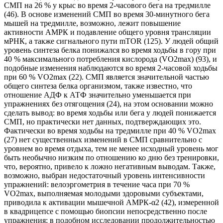
СМП на 26 % у крыс во время 2-часового бега на тредмилле
(46). В основе изменений СМП во время 30-минутного бега
мышей на тредмилле, возможно, лежит повышение
активности АМРК и подавление общего уровня трансляции
мРНК, а также сигнального пути mTOR (125). У людей общий
уровень синтеза белка понижался во время ходьбы в гору при
40 % максимального потребления кислорода (VO2max) (93), и
подобные изменения наблюдаются во время 2-часовой ходьбы
при 60 % VO2max (22). СМП является значительной частью
общего синтеза белка организмом, также известно, что
отношение АДФ к АТФ значительно уменьшается при
упражнениях без отягощения (24), на этом основании можно
сделать вывод: во время ходьбы или бега у людей понижается
СМП, но практически нет данных, подтверждающих это.
Фактически во время ходьбы на тредмилле при 40 % VO2max
(27) нет существенных изменений в СМП сравнительно с
уровнем во время отдыха, тем не менее исходный уровень мог
быть необычно низким по отношению ко дню без тренировки,
что, вероятно, привело к ложно негативным выводам. Также,
возможно, выбран недостаточный уровень интенсивности
упражнений: велоэргометрия в течение часа при 70 %
VO2max, выполняемая молодыми здоровыми субъектами,
приводила к активации мышечной АМРК-α2 (42), измеренной
в квадрицепсе с помощью биопсии непосредственно после
упражнения; в подобном исследовании продолжительностью