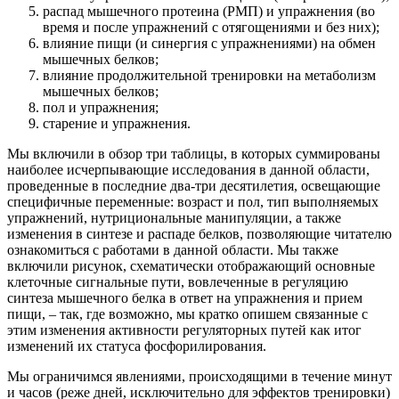
распад мышечного протеина (РМП) и упражнения (во
время и после упражнений с отягощениями и без них);
влияние пищи (и синергия с упражнениями) на обмен
мышечных белков;
влияние продолжительной тренировки на метаболизм
мышечных белков;
пол и упражнения;
старение и упражнения.
Мы включили в обзор три таблицы, в которых суммированы
наиболее исчерпывающие исследования в данной области,
проведенные в последние два-три десятилетия, освещающие
специфичные переменные: возраст и пол, тип выполняемых
упражнений, нутрициональные манипуляции, а также
изменения в синтезе и распаде белков, позволяющие читателю
ознакомиться с работами в данной области. Мы также
включили рисунок, схематически отображающий основные
клеточные сигнальные пути, вовлеченные в регуляцию
синтеза мышечного белка в ответ на упражнения и прием
пищи, – так, где возможно, мы кратко опишем связанные с
этим изменения активности регуляторных путей как итог
изменений их статуса фосфорилирования.
Мы ограничимся явлениями, происходящими в течение минут
и часов (реже дней, исключительно для эффектов тренировки)