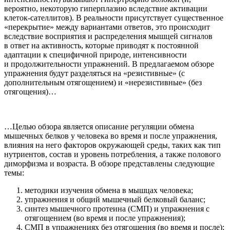
вероятно, некоторую гиперплазию вследствие активации
клеток-сателлитов). В реальности присутствует существенное
«перекрытие» между вариантами ответов, это происходит
вследствие восприятия и распределения мышцей сигналов
в ответ на активность, которые приводят к постоянной
адаптации к специфичной природе, интенсивности
и продолжительности упражнений. В предлагаемом обзоре
упражнения будут разделяться на «резистивные» (с
дополнительным отягощением) и «нерезистивные» (без
отягощения)…
…Целью обзора является описание регуляции обмена
мышечных белков у человека во время и после упражнения,
влияния на него факторов окружающей среды, таких как тип
нутриентов, состав и уровень потребления, а также полового
диморфизма и возраста. В обзоре представлены следующие
темы:
методики изучения обмена в мышцах человека;
упражнения и общий мышечный белковый баланс;
синтез мышечного протеина (СМП) и упражнения с
отягощением (во время и после упражнения);
СМП в упражнениях без отягощения (во время и после);