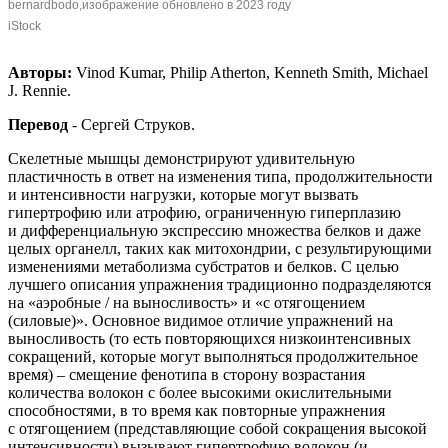
bernardbodo,изображение обновлено в 2023 году
iStock
Авто
ры:
Vinod Kumar, Philip Atherton, Kenneth Smith, Michael
J. Rennie.
Перевод
- Сергей Струков.
Скелетные мышцы демонстрируют удивительную
пластичность в ответ на изменения типа, продолжительности
и интенсивности нагрузки, которые могут вызвать
гипертрофию или атрофию, ограниченную гиперплазию
и дифференциальную экспрессию множества белков и даже
целых органелл, таких как митохондрии, с результирующими
изменениями метаболизма субстратов и белков. С целью
лучшего описания упражнения традиционно подразделяются
на «аэробные / на выносливость» и «с отягощением
(силовые)». Основное видимое отличие упражнений на
выносливость (то есть повторяющихся низкоинтенсивных
сокращений, которые могут выполняться продолжительное
время) – смещение фенотипа в сторону возрастания
количества волокон с более высокими окислительными
способностями, в то время как повторные упражнения
с отягощением (представляющие собой сокращения высокой
интенсивности) вызывают гипертрофию волокон (и,