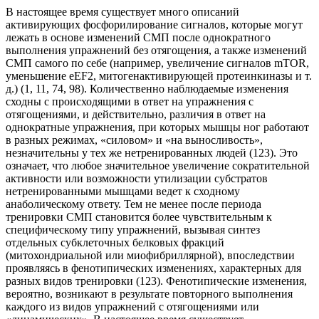
В настоящее время существует много описаний
активирующих фосфорилирование сигналов, которые могут
лежать в основе изменений СМП после однократного
выполнения упражнений без отягощения, а также изменений
СМП самого по себе (например, увеличение сигналов mTOR,
уменьшение еEF2, митогенактивирующей протеинкиназы и т.
д.) (1, 11, 74, 98). Количественно наблюдаемые изменения
сходны с происходящими в ответ на упражнения с
отягощениями, и действительно, различия в ответ на
однократные упражнения, при которых мышцы ног работают
в разных режимах, «силовом» и «на выносливость»,
незначительны у тех же нетренированных людей (123). Это
означает, что любое значительное увеличение сократительной
активности или возможности утилизации субстратов
нетренированными мышцами ведет к сходному
анаболическому ответу. Тем не менее после периода
тренировки СМП становится более чувствительным к
специфическому типу упражнений, вызывая синтез
отдельных субклеточных белковых фракций
(митохондриальной или миофибриллярной), впоследствии
проявляясь в фенотипических изменениях, характерных для
разных видов тренировки (123). Фенотипические изменения,
вероятно, возникают в результате повторного выполнения
каждого из видов упражнений с отягощениями или