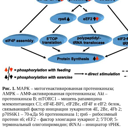
Рис. 1.
МАРК – митогенактивированная протеинкиназа;
АМРК – АМФ-активированная протеинкиназа; Akt –
протеинкиназа В; mTORC1 – мишень рапамицина
млекопитающих С1; eIF4E-BP1, eIF2Bε, eIF4F и eIF2: белок,
связывающий фактор инициации эукариотов 4Е, 2Bε, 4Fb 2;
p70S6K1 – 70-кДа S6 протеинкиназа 1; rps6 – рибосомный
протеин s6; eEF2 – фактор элонгации эукариот 2; 5'TOP, 5-
терминальный олигопиримидин; tRNAi – инициатор тРНК.