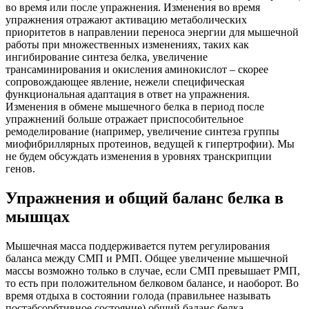
во время или после упражнения. Изменения во время
упражнения отражают активацию метаболических
приоритетов в направлении переноса энергии для мышечной
работы при множественных изменениях, таких как
ингибирование синтеза белка, увеличение
трансаминирования и окисления аминокислот – скорее
сопровождающее явление, нежели специфическая
функциональная адаптация в ответ на упражнения.
Изменения в обмене мышечного белка в период после
упражнений больше отражает приспособительное
ремоделирование (например, увеличение синтеза группы
миофибриллярных протеинов, ведущей к гипертрофии). Мы
не будем обсуждать изменения в уровнях транскрипции
генов.
Упражнения и общий баланс белка в
мышцах
Мышечная масса поддерживается путем регулирования
баланса между СМП и РМП. Общее увеличение мышечной
массы возможно только в случае, если СМП превышает РМП,
то есть при положительном белковом балансе, и наоборот. Во
время отдыха в состоянии голода (правильнее называть
постабсорбтивное состояние) общий баланс белка