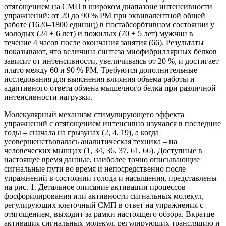
отягощением на СМП в широком диапазоне интенсивности
упражнений: от 20 до 90 % РМ при эквивалентной общей
работе (1620–1800 единиц) в постабсорбтивном состоянии у
молодых (24 ± 6 лет) и пожилых (70 ± 5 лет) мужчин в
течение 4 часов после окончания занятия (66). Результаты
показывают, что величина синтеза миофибриллярных белков
зависит от интенсивности, увеличиваясь от 20 %, и достигает
плато между 60 и 90 % РМ. Требуются дополнительные
исследования для выяснения влияния объема работы и
адаптивного ответа обмена мышечного белка при различной
интенсивности нагрузки.
Молекулярный механизм стимулирующего эффекта
упражнений с отягощением интенсивно изучался в последние
годы – сначала на грызунах (2, 4, 19), а когда
усовершенствовалась аналитическая техника – на
человеческих мышцах (1, 34, 36, 37, 61, 66). Доступные в
настоящее время данные, наиболее точно описывающие
сигнальные пути во время и непосредственно после
упражнений в состоянии голода и насыщения, представлены
на рис. 1. Детальное описание активации процессов
фосфорилирования или активности сигнальных молекул,
регулирующих клеточный СМП в ответ на упражнения с
отягощением, выходит за рамки настоящего обзора. Вкратце
активация сигнальных молекул, регулирующих трансляцию и