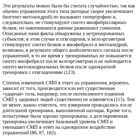
Эти результаты можно было бы считать случайностью, так как
обычно упражнения этого типа (которые скорее увеличивают
биогенез митохондрий) не вызывают гипертрофию и,
следовательно, не стимулируют синтез миофибриллярных
белков, но накопившиеся данные развеивают сомнения.
Описанные нами факты обнаружены у нетренированных
субъектов, в этом случае и отягощения, и велоэргометрия
стимулируют синтез белков и миофибрилл и митохондрий,
возможно, в результате общего анаболического сигнала после
упражнений, в то же время у тренированных не повышается
синтез миофибрилл после велоэргометрии и не наблюдается
синтез митохондриальных белков после однократной
тренировки с отягощениями (123).
Степень изменений СМП в ответ на упражнения, вероятно,
зависит от того, производится или нет существенная
«ударная» сила, например, после интенсивного плавания
СМП у здоровых людей существенно не изменяется (113). Тем
не менее, важно отметить, что измерения проводились после
длительной тренировки, выполненной натощак. Кроме того,
испытуемые были хорошо тренированы, а долговременная
тренировка увеличивает базальный уровень СМП и
уменьшает СМП в ответ на однократное воздействие
упражнений (86, 87, 102).