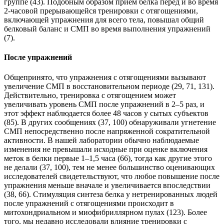
группе (43). Подобным образом прием белка перед и во время
2-часовой прерывающейся тренировки с отягощениями,
включающей упражнения для всего тела, повышал общий
белковый баланс и СМП во время выполнения упражнений
(7).
После упражнений
Общепринято, что упражнения с отягощениями вызывают
увеличение СМП в восстановительном периоде (29, 71, 131).
Действительно, тренировка с отягощением может
увеличивать уровень СМП после упражнений в 2–5 раз, и
этот эффект наблюдается более 48 часов у сытых субъектов
(85). В других сообщениях (37, 100) обнаруживали угнетение
СМП непосредственно после напряженной сократительной
активности. В нашей лаборатории обычно наблюдаемые
изменения не превышали исходные при оценке включения
меток в белки первые 1–1,5 часа (66), тогда как другие этого
не делали (37, 100), тем не менее большинство оценивающих
исследователей свидетельствуют, что любое повышение после
упражнения меньше вначале и увеличивается впоследствии
(38, 66). Стимуляция синтеза белка у нетренированных людей
после упражнений с отягощениями происходит в
митохондриальном и миофибриллярном пулах (123). Более
того, мы недавно исследовали влияние тренировки с