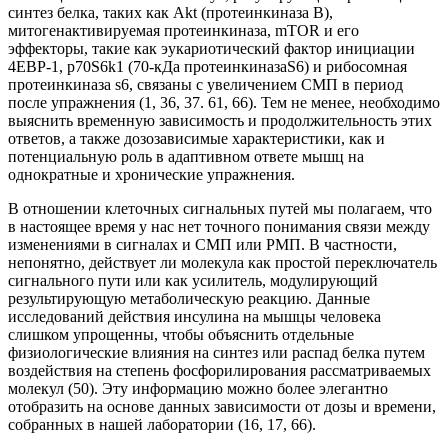
синтез белка, таких как Akt (протеинкиназа В),
митогенактивируемая протеинкиназа, mTOR и его
эффекторы, такие как эукариотический фактор инициации
4EBP-1, p70S6k1 (70-кДа протеинкиназаS6) и рибосомная
протеинкиназа s6, связаны с увеличением СМП в период
после упражнения (1, 36, 37. 61, 66). Тем не менее, необходимо
выяснить временную зависимость и продолжительность этих
ответов, а также дозозависимые характеристики, как и
потенциальную роль в адаптивном ответе мышц на
однократные и хронические упражнения.
В отношении клеточных сигнальных путей мы полагаем, что
в настоящее время у нас нет точного понимания связи между
изменениями в сигналах и СМП или РМП. В частности,
непонятно, действует ли молекула как простой переключатель
сигнального пути или как усилитель, модулирующий
результирующую метаболическую реакцию. Данные
исследований действия инсулина на мышцы человека
слишком упрощенны, чтобы объяснить отдельные
физиологические влияния на синтез или распад белка путем
воздействия на степень фосфорилирования рассматриваемых
молекул (50). Эту информацию можно более элегантно
отобразить на основе данных зависимости от дозы и времени,
собранных в нашей лаборатории (16, 17, 66).