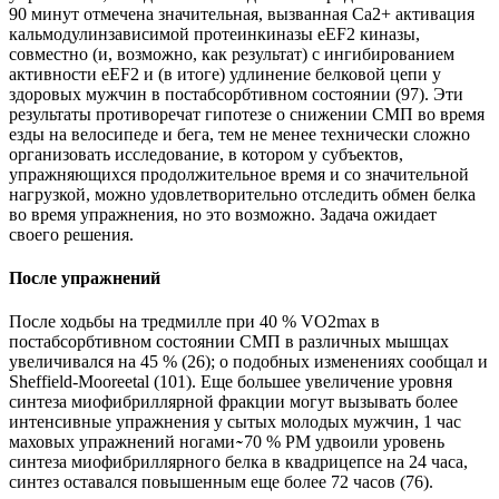
90 минут отмечена значительная, вызванная Са2+ активация
кальмодулинзависимой протеинкиназы еЕF2 киназы,
совместно (и, возможно, как результат) с ингибированием
активности еЕF2 и (в итоге) удлинение белковой цепи у
здоровых мужчин в постабсорбтивном состоянии (97). Эти
результаты противоречат гипотезе о снижении СМП во время
езды на велосипеде и бега, тем не менее технически сложно
организовать исследование, в котором у субъектов,
упражняющихся продолжительное время и со значительной
нагрузкой, можно удовлетворительно отследить обмен белка
во время упражнения, но это возможно. Задача ожидает
своего решения.
После упражнений
После ходьбы на тредмилле при 40 % VO2max в
постабсорбтивном состоянии СМП в различных мышцах
увеличивался на 45 % (26); о подобных изменениях сообщал и
Sheffield-Mooreetal (101). Еще большее увеличение уровня
синтеза миофибриллярной фракции могут вызывать более
интенсивные упражнения у сытых молодых мужчин, 1 час
маховых упражнений ногами ̴̴ 70 % РМ удвоили уровень
синтеза миофибриллярного белка в квадрицепсе на 24 часа,
синтез оставался повышенным еще более 72 часов (76).