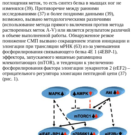
поглощения меток, то есть синтез белка в мышцах ног не
изменялся (39). Противоречие между ранними
исследованиями (37) и более поздними данными (39),
возможно, вызвано методологическими различиями
(использование метода прямого включения против метода
растворенных меток A-V) или является результатом различий
в объеме выполненной работы. Обнаруженное резкое
понижение СМП вызвано сокращением этапов инициации и
элонгации при трансляции мРНК (63) из-за уменьшения
фосфорилирования связывающего белка 4Е 1 (4ЕВР-1),
эффектора, запускаемого мишенью рапамицина
млекопитающих (mTOR), и тенденции к увеличению
фосфорилирования фактора элонгации эукариотов 2 (eEF2) –
отрицательного регулятора элонгации пептидной цепи (37)
(рис. 1).