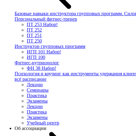
Базовые навыки инструктора групповых программ. Сило
Персональный фитнес-тренер
ПТ 253
Набор!
ПТ 252
ПТ 251
ПТ 250
Инструктор групповых программ
ИГП 101
Набор!
ИГП 100
Фитнес-нутрициолог
ФН 38
Набор!
Психология и коучинг как инструменты удержания клиен
всё расписание
Лекции
Семинары
Практика
Экзамены
Лекции
Практика
Экзамены
Учебный центр
Об ассоциации