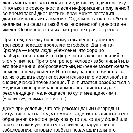
лишь часть того, что входит в медицинскую диагностику.
И только по совокупности всей информации, полученной
во время такой диагностики, врач может поставить
диагноз и назначить лечение. Отдельно, сами по себе ни
анализы, ни снимки такой диагностической ценности не
имеют. Особенно, если их смотрит не врач, а тренер.
При этом, к моему большому сожалению, у фитнес-
тренеров нередко проявляется эффект Даннинга-
Крюгера — когда люди убеждены, что хорошо
разбираются в какой-то сфере, хотя глубоких знаний в
этом у них нет. При этом тренер, человек заботливый и, в
его понимании, добросовестный, искренне может желать
помочь своему клиенту. И поэтому запросто берется за
то, чего делать ему непозволительно ни с моральной, ни
с юридической точек зрения. Т. е. пытается разобраться в
медицинских причинах недомогания клиента и дает
рекомендации, являющиеся по сути медицинскими
(
«попейте», «помажьте» и т. п.).
Даже при условии, что эти рекомендации безвредны,
ситуация опасна тем, что может задержать клиента в его
обращении к настоящему врачу тогда, когда у болей или
плохого самочувствия есть причины, нарушения и
заболевания, которые требуют незамедлительного