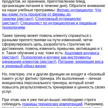
продуктов, их хранению, приготовлению блюд,
организации питания в течение дня). Обратите внимание
на наши учебные программы:
Фитнес-нутрициолог
,
Что
мы едим: путь продуктов от фермы до
тарелки
(дистант)
,
Спортивный нутрициолог
(дистант)
,
Специалист по нутрициологии и пищевым
технологиям
.
Также тренер может помочь клиенту справиться с
разными препятствиями на пути изменений, четче
сформулировать цель, разработать стратегию ее
достижения, помочь изменить привычки, мотивацию и т.
п. Такое обучение у нас тоже есть:
Анатомия коучинга
(дистант)
,
Психология и коучинг как инструменты
удержания клиентов (дистант)
,
Питание, коррекция веса
и здоровый образ жизни
.
Но, повторю, эти и другие функции не входят в «базовый
пакет» услуг фитнес-тренера. Их выполнение – личная
инициатива персонального тренера, который хочет
повысить результативность тренировки и ценность своих
услуг.
При этом, как я уже писал выше, необходимо строго
соблюдать
границы тренерских компетенций
. Например,