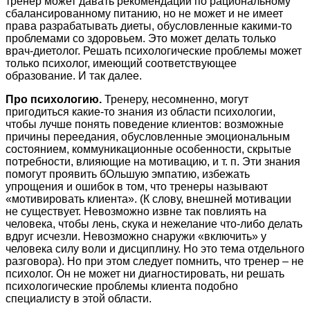
тренер может давать рекомендации по рациональному
сбалансированному питанию, но не может и не имеет
права разрабатывать диеты, обусловленные какими-то
проблемами со здоровьем. Это может делать только
врач-диетолог. Решать психологические проблемы может
только психолог, имеющий соответствующее
образование. И так далее.
Про психологию.
Тренеру, несомненно, могут
пригодиться какие-то знания из области психологии,
чтобы лучше понять поведение клиентов: возможные
причины переедания, обусловленные эмоциональным
состоянием, коммуникационные особенности, скрытые
потребности, влияющие на мотивацию, и т. п. Эти знания
помогут проявить бОльшую эмпатию, избежать
упрощения и ошибок в том, что тренеры называют
«мотивировать клиента». (К слову, внешней мотивации
не существует. Невозможно извне так повлиять на
человека, чтобы лень, скука и нежелание что-либо делать
вдруг исчезли. Невозможно снаружи «включить» у
человека силу воли и дисциплину. Но это тема отдельного
разговора). Но при этом следует помнить, что тренер – не
психолог. Он не может ни диагностировать, ни решать
психологические проблемы клиента подобно
специалисту в этой области.