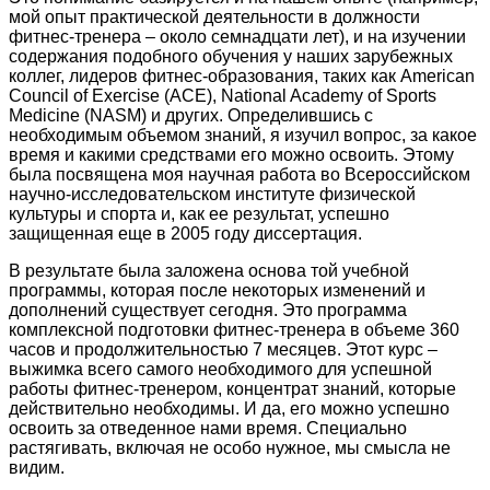
мой опыт практической деятельности в должности
фитнес-тренера – около семнадцати лет), и на изучении
содержания подобного обучения у наших зарубежных
коллег, лидеров фитнес-образования, таких как American
Council of Exercise (ACE), National Academy of Sports
Medicine (NASM) и других. Определившись с
необходимым объемом знаний, я изучил вопрос, за какое
время и какими средствами его можно освоить. Этому
была посвящена моя научная работа во Всероссийском
научно-исследовательском институте физической
культуры и спорта и, как ее результат, успешно
защищенная еще в 2005 году диссертация.
В результате была заложена основа той учебной
программы, которая после некоторых изменений и
дополнений существует сегодня. Это программа
комплексной подготовки фитнес-тренера в объеме 360
часов и продолжительностью 7 месяцев. Этот курс –
выжимка всего самого необходимого для успешной
работы фитнес-тренером, концентрат знаний, которые
действительно необходимы. И да, его можно успешно
освоить за отведенное нами время. Специально
растягивать, включая не особо нужное, мы смысла не
видим.