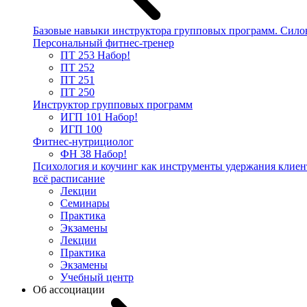
Базовые навыки инструктора групповых программ. Сило
Персональный фитнес-тренер
ПТ 253
Набор!
ПТ 252
ПТ 251
ПТ 250
Инструктор групповых программ
ИГП 101
Набор!
ИГП 100
Фитнес-нутрициолог
ФН 38
Набор!
Психология и коучинг как инструменты удержания клиен
всё расписание
Лекции
Семинары
Практика
Экзамены
Лекции
Практика
Экзамены
Учебный центр
Об ассоциации